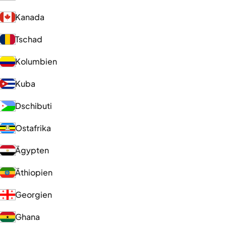
Kanada
Tschad
Kolumbien
Kuba
Dschibuti
Ostafrika
Ägypten
Äthiopien
Georgien
Ghana