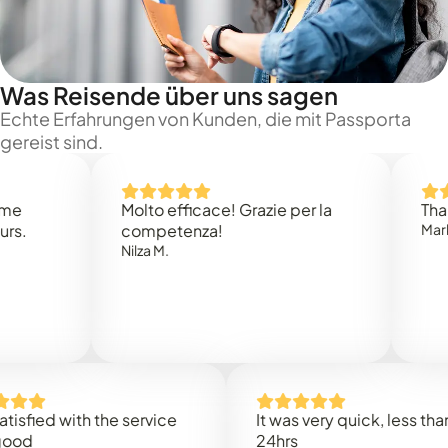
Was Reisende über uns sagen
Echte Erfahrungen von Kunden, die mit Passporta
gereist sind.
Molto efficace! Grazie per la
Thank you
competenza!
Mark N.
Nilza M.
ed with the service
It was very quick, less than
24hrs