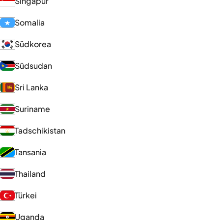
Singapur
Somalia
Südkorea
Südsudan
Sri Lanka
Suriname
Tadschikistan
Tansania
Thailand
Türkei
Uganda