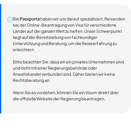
Bei
Passporta
haben wir uns darauf spezialisiert, Reisenden
bei der Online-Beantragung von Visa für verschiedene
Länder auf der ganzen Welt zu helfen. Unser Schwerpunkt
liegt auf der Bereitstellung von fachkundiger
Unterstützung und Beratung, um die Reiseerfahrung zu
erleichtern.
Bitte beachten Sie, dass wir ein privates Unternehmen sind
und nicht mit einer Regierungsbehörde oder
Anwaltskanzlei verbunden sind. Daher bieten wir keine
Rechtsberatung an.
Wenn Sie es vorziehen, können Sie ein Visum direkt über
die offizielle Website der Regierung beantragen.