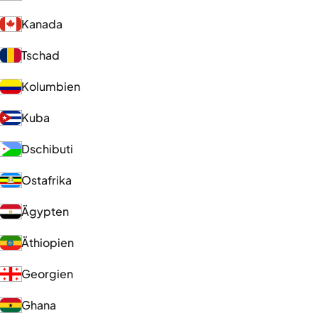
Kanada
Tschad
Kolumbien
Kuba
Dschibuti
Ostafrika
Ägypten
Äthiopien
Georgien
Ghana