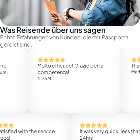
Was Reisende über uns sagen
Echte Erfahrungen von Kunden, die mit Passporta
gereist sind.
Molto efficace! Grazie per la
Thank you
competenza!
Mark N.
Nilza M.
d with the service
It was very quick, less than
24hrs