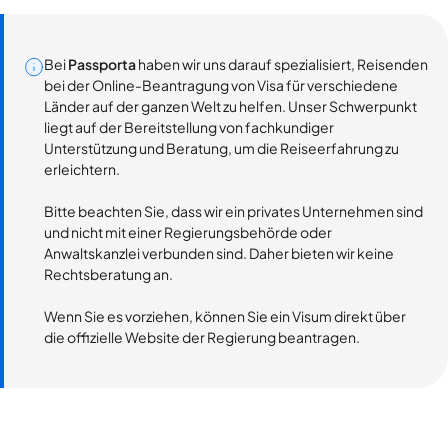
Bei
Passporta
haben wir uns darauf spezialisiert, Reisenden
bei der Online-Beantragung von Visa für verschiedene
Länder auf der ganzen Welt zu helfen. Unser Schwerpunkt
liegt auf der Bereitstellung von fachkundiger
Unterstützung und Beratung, um die Reiseerfahrung zu
erleichtern.
Bitte beachten Sie, dass wir ein privates Unternehmen sind
und nicht mit einer Regierungsbehörde oder
Anwaltskanzlei verbunden sind. Daher bieten wir keine
Rechtsberatung an.
Wenn Sie es vorziehen, können Sie ein Visum direkt über
die offizielle Website der Regierung beantragen.