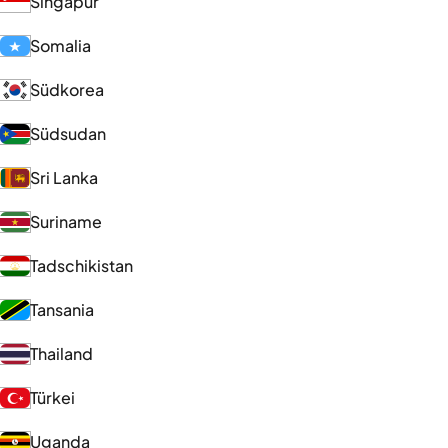
Singapur
Somalia
Südkorea
Südsudan
Sri Lanka
Suriname
Tadschikistan
Tansania
Thailand
Türkei
Uganda