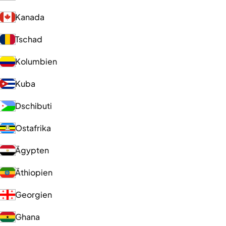
Kanada
Tschad
Kolumbien
Kuba
Dschibuti
Ostafrika
Ägypten
Äthiopien
Georgien
Ghana