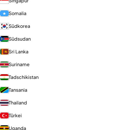
Singapur
Somalia
Südkorea
Südsudan
Sri Lanka
Suriname
Tadschikistan
Tansania
Thailand
Türkei
Uganda