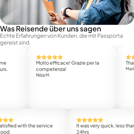
Was Reisende über uns sagen
Echte Erfahrungen von Kunden, die mit Passporta
gereist sind.
Molto efficace! Grazie per la
Thank you
competenza!
Mark N.
Nilza M.
ed with the service
It was very quick, less than
24hrs