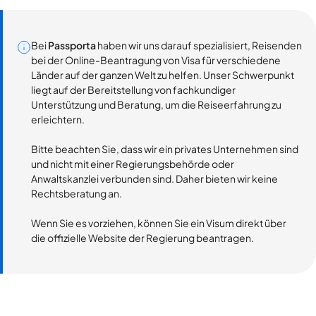
Bei
Passporta
haben wir uns darauf spezialisiert, Reisenden
bei der Online-Beantragung von Visa für verschiedene
Länder auf der ganzen Welt zu helfen. Unser Schwerpunkt
liegt auf der Bereitstellung von fachkundiger
Unterstützung und Beratung, um die Reiseerfahrung zu
erleichtern.
Bitte beachten Sie, dass wir ein privates Unternehmen sind
und nicht mit einer Regierungsbehörde oder
Anwaltskanzlei verbunden sind. Daher bieten wir keine
Rechtsberatung an.
Wenn Sie es vorziehen, können Sie ein Visum direkt über
die offizielle Website der Regierung beantragen.