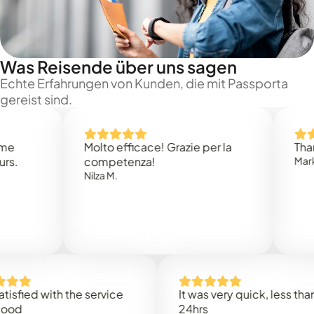
Was Reisende über uns sagen
Echte Erfahrungen von Kunden, die mit Passporta
gereist sind.
Molto efficace! Grazie per la
Thank you
competenza!
Mark N.
Nilza M.
d with the service
It was very quick, less than
24hrs