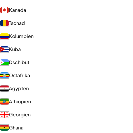
Kanada
Tschad
Kolumbien
Kuba
Dschibuti
Ostafrika
Ägypten
Äthiopien
Georgien
Ghana