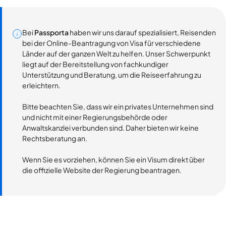
Bei
Passporta
haben wir uns darauf spezialisiert, Reisenden
bei der Online-Beantragung von Visa für verschiedene
Länder auf der ganzen Welt zu helfen. Unser Schwerpunkt
liegt auf der Bereitstellung von fachkundiger
Unterstützung und Beratung, um die Reiseerfahrung zu
erleichtern.
Bitte beachten Sie, dass wir ein privates Unternehmen sind
und nicht mit einer Regierungsbehörde oder
Anwaltskanzlei verbunden sind. Daher bieten wir keine
Rechtsberatung an.
Wenn Sie es vorziehen, können Sie ein Visum direkt über
die offizielle Website der Regierung beantragen.