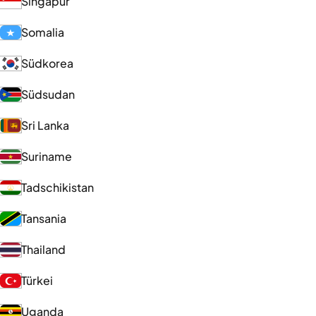
Singapur
Somalia
Südkorea
Südsudan
Sri Lanka
Suriname
Tadschikistan
Tansania
Thailand
Türkei
Uganda