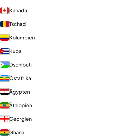
Kanada
Tschad
Kolumbien
Kuba
Dschibuti
Ostafrika
Ägypten
Äthiopien
Georgien
Ghana