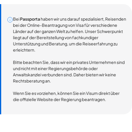
Bei
Passporta
haben wir uns darauf spezialisiert, Reisenden
bei der Online-Beantragung von Visa für verschiedene
Länder auf der ganzen Welt zu helfen. Unser Schwerpunkt
liegt auf der Bereitstellung von fachkundiger
Unterstützung und Beratung, um die Reiseerfahrung zu
erleichtern.
Bitte beachten Sie, dass wir ein privates Unternehmen sind
und nicht mit einer Regierungsbehörde oder
Anwaltskanzlei verbunden sind. Daher bieten wir keine
Rechtsberatung an.
Wenn Sie es vorziehen, können Sie ein Visum direkt über
die offizielle Website der Regierung beantragen.