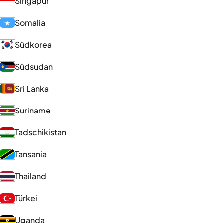
Singapur
Somalia
Südkorea
Südsudan
Sri Lanka
Suriname
Tadschikistan
Tansania
Thailand
Türkei
Uganda