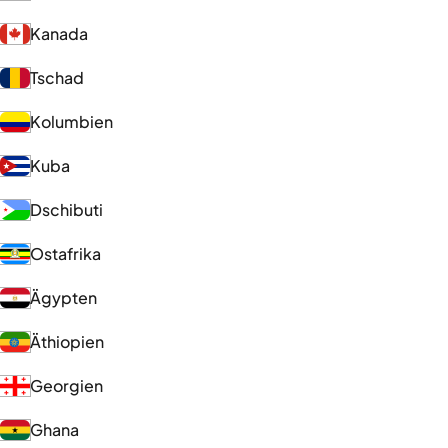
Kanada
Tschad
Kolumbien
Kuba
Dschibuti
Ostafrika
Ägypten
Äthiopien
Georgien
Ghana