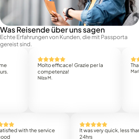
Was Reisende über uns sagen
Echte Erfahrungen von Kunden, die mit Passporta
gereist sind.
Molto efficace! Grazie per la
Thank you
competenza!
Mark N.
Nilza M.
ed with the service
It was very quick, less than
24hrs