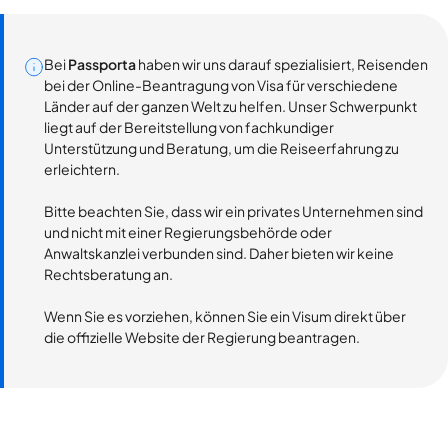
Bei
Passporta
haben wir uns darauf spezialisiert, Reisenden
bei der Online-Beantragung von Visa für verschiedene
Länder auf der ganzen Welt zu helfen. Unser Schwerpunkt
liegt auf der Bereitstellung von fachkundiger
Unterstützung und Beratung, um die Reiseerfahrung zu
erleichtern.
Bitte beachten Sie, dass wir ein privates Unternehmen sind
und nicht mit einer Regierungsbehörde oder
Anwaltskanzlei verbunden sind. Daher bieten wir keine
Rechtsberatung an.
Wenn Sie es vorziehen, können Sie ein Visum direkt über
die offizielle Website der Regierung beantragen.