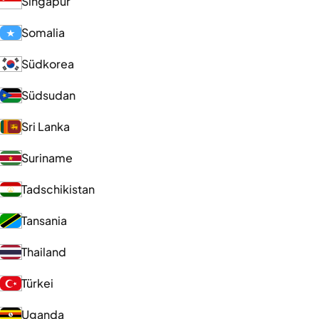
Singapur
Somalia
Südkorea
Südsudan
Sri Lanka
Suriname
Tadschikistan
Tansania
Thailand
Türkei
Uganda