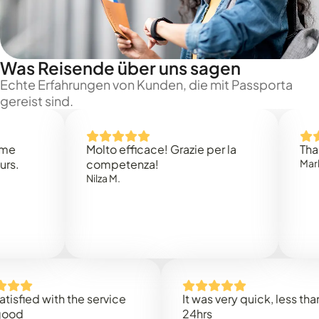
Was Reisende über uns sagen
Echte Erfahrungen von Kunden, die mit Passporta
gereist sind.
Molto efficace! Grazie per la
Thank you
competenza!
Mark N.
Nilza M.
ed with the service
It was very quick, less than
24hrs