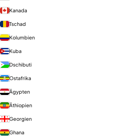
Kanada
Tschad
Kolumbien
Kuba
Dschibuti
Ostafrika
Ägypten
Äthiopien
Georgien
Ghana