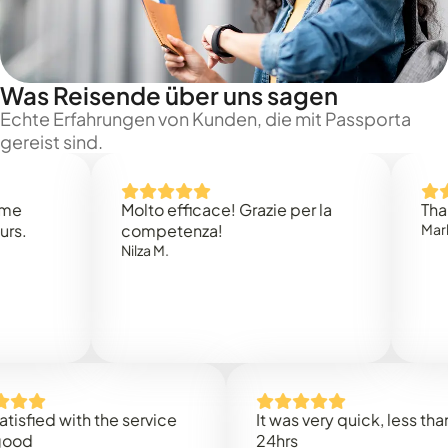
Was Reisende über uns sagen
Echte Erfahrungen von Kunden, die mit Passporta
gereist sind.
Molto efficace! Grazie per la
Thank you
competenza!
Mark N.
Nilza M.
ed with the service
It was very quick, less than
24hrs