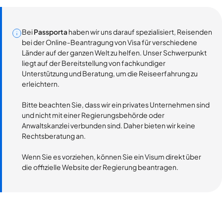
Bei
Passporta
haben wir uns darauf spezialisiert, Reisenden
bei der Online-Beantragung von Visa für verschiedene
Länder auf der ganzen Welt zu helfen. Unser Schwerpunkt
liegt auf der Bereitstellung von fachkundiger
Unterstützung und Beratung, um die Reiseerfahrung zu
erleichtern.
Bitte beachten Sie, dass wir ein privates Unternehmen sind
und nicht mit einer Regierungsbehörde oder
Anwaltskanzlei verbunden sind. Daher bieten wir keine
Rechtsberatung an.
Wenn Sie es vorziehen, können Sie ein Visum direkt über
die offizielle Website der Regierung beantragen.