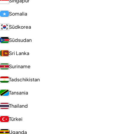
Singapur
Somalia
Südkorea
Südsudan
Sri Lanka
Suriname
Tadschikistan
Tansania
Thailand
Türkei
Uganda