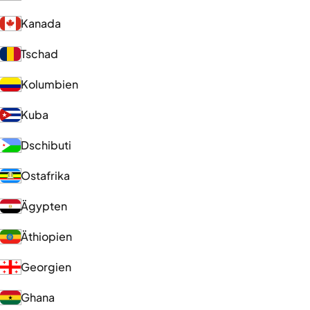
Kanada
Tschad
Kolumbien
Kuba
Dschibuti
Ostafrika
Ägypten
Äthiopien
Georgien
Ghana