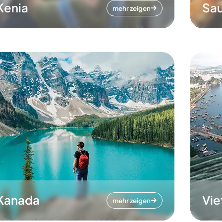
Kenia
Sau
mehr zeigen
Kanada
Vi
mehr zeigen