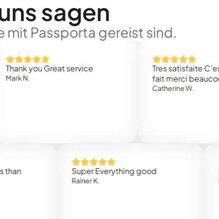
 uns sagen
 mit Passporta gereist sind.
 you Great service
Tres satisfaite C’est rap
.
fait merci beaucoup
Catherine W.
Super Everything good
Rapidez
Rainer K.
Marta R.