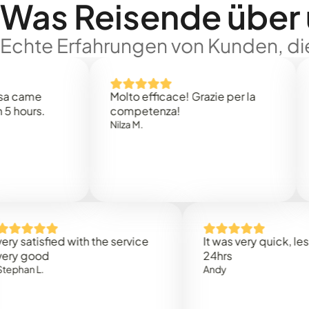
Was Reisende über
Echte Erfahrungen von Kunden, die
e
Molto efficace! Grazie per la
Thank
s.
competenza!
Mark N
Nilza M.
isfied with the service
It was very quick, less than
od
24hrs
.
Andy