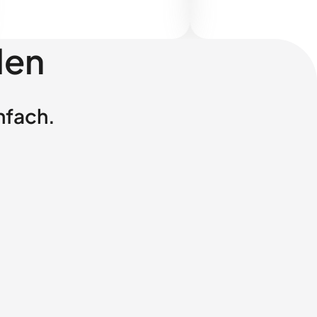
len
nfach.