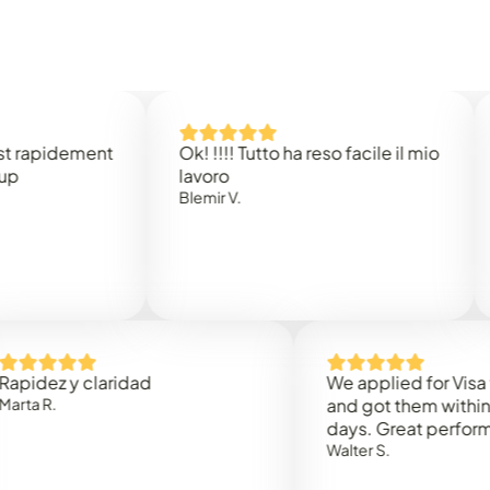
idement
Ok! !!!! Tutto ha reso facile il mio
Easy 
lavoro
Rene 
Blemir V.
 y claridad
We applied for Visa to Om
and got them within 3 work
days. Great performance!
Walter S.