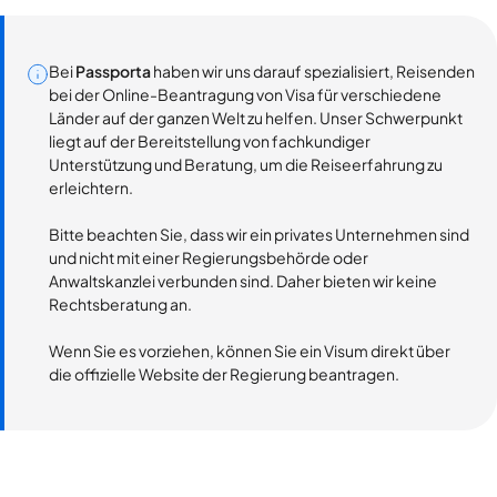
Bei
Passporta
haben wir uns darauf spezialisiert, Reisenden
bei der Online-Beantragung von Visa für verschiedene
Länder auf der ganzen Welt zu helfen. Unser Schwerpunkt
liegt auf der Bereitstellung von fachkundiger
Unterstützung und Beratung, um die Reiseerfahrung zu
erleichtern.
Bitte beachten Sie, dass wir ein privates Unternehmen sind
und nicht mit einer Regierungsbehörde oder
Anwaltskanzlei verbunden sind. Daher bieten wir keine
Rechtsberatung an.
Wenn Sie es vorziehen, können Sie ein Visum direkt über
die offizielle Website der Regierung beantragen.