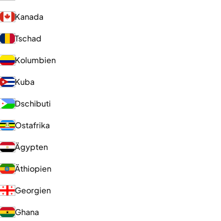
Kanada
Tschad
Kolumbien
Kuba
Dschibuti
Ostafrika
Ägypten
Äthiopien
Georgien
Ghana