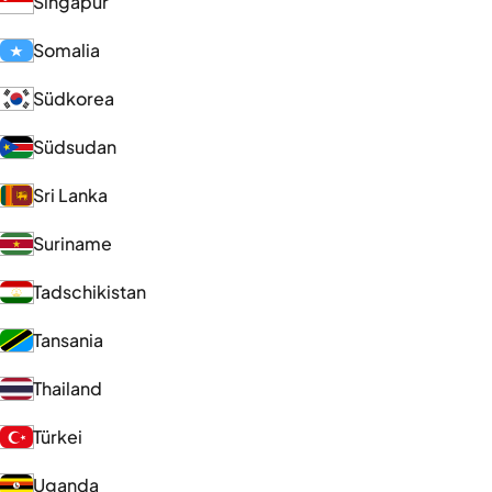
Singapur
Somalia
Südkorea
Südsudan
Sri Lanka
Suriname
Tadschikistan
Tansania
Thailand
Türkei
Uganda