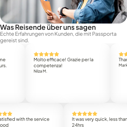
Was Reisende über uns sagen
Echte Erfahrungen von Kunden, die mit Passporta
gereist sind.
Molto efficace! Grazie per la
Thank you 
competenza!
Mark N.
Nilza M.
d with the service
It was very quick, less than
24hrs