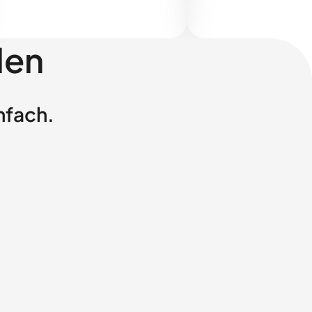
len
nfach.