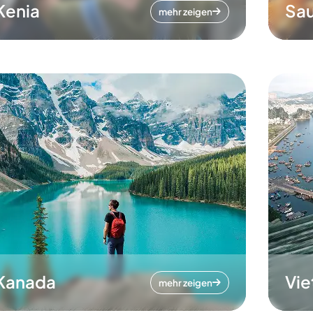
Kenia
Sau
mehr zeigen
Kanada
Vi
mehr zeigen