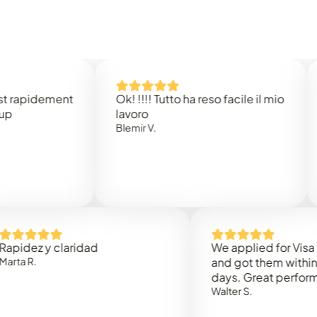
idement
Ok! !!!! Tutto ha reso facile il mio
Easy 
lavoro
Rene 
Blemir V.
 y claridad
We applied for Visa to Oma
and got them within 3 work
days. Great performance!
Walter S.