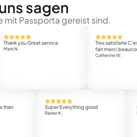
 uns sagen
 mit Passporta gereist sind.
 you Great service
Tres satisfaite C’est rap
.
fait merci beaucoup
Catherine W.
Super Everything good
Rapidez
Rainer K.
Marta R.