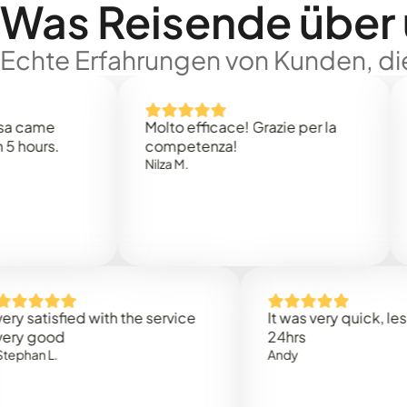
Was Reisende über
Echte Erfahrungen von Kunden, die
e
Molto efficace! Grazie per la
Thank
s.
competenza!
Mark N
Nilza M.
isfied with the service
It was very quick, less than
od
24hrs
.
Andy