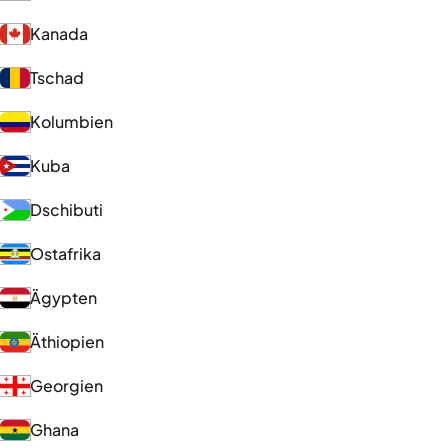
Kanada
Tschad
Kolumbien
Kuba
Dschibuti
Ostafrika
Ägypten
Äthiopien
Georgien
Ghana