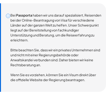
Bei
Passporta
haben wir uns darauf spezialisiert, Reisenden
bei der Online-Beantragung von Visa für verschiedene
Länder auf der ganzen Welt zu helfen. Unser Schwerpunkt
liegt auf der Bereitstellung von fachkundiger
Unterstützung und Beratung, um die Reiseerfahrung zu
erleichtern.
Bitte beachten Sie, dass wir ein privates Unternehmen sind
und nicht mit einer Regierungsbehörde oder
Anwaltskanzlei verbunden sind. Daher bieten wir keine
Rechtsberatung an.
Wenn Sie es vorziehen, können Sie ein Visum direkt über
die offizielle Website der Regierung beantragen.