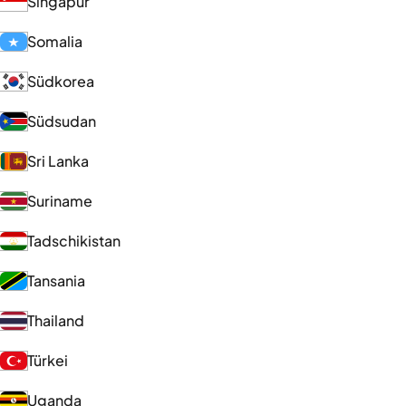
Singapur
Somalia
Südkorea
Südsudan
Sri Lanka
Suriname
Tadschikistan
Tansania
Thailand
Türkei
Uganda