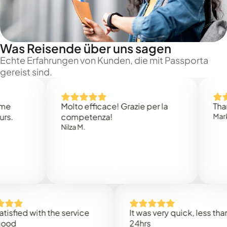
Was Reisende über uns sagen
Echte Erfahrungen von Kunden, die mit Passporta
gereist sind.
Molto efficace! Grazie per la
Thank you
competenza!
Mark N.
Nilza M.
ed with the service
It was very quick, less than
24hrs