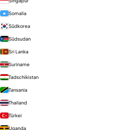
Singapur
Somalia
Südkorea
Südsudan
Sri Lanka
Suriname
Tadschikistan
Tansania
Thailand
Türkei
Uganda