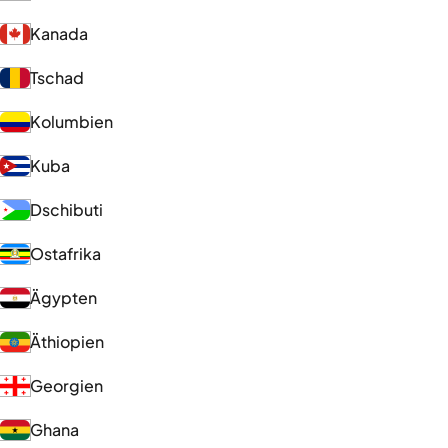
Kanada
Tschad
Kolumbien
Kuba
Dschibuti
Ostafrika
Ägypten
Äthiopien
Georgien
Ghana