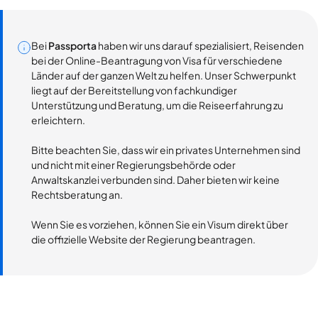
Bei
Passporta
haben wir uns darauf spezialisiert, Reisenden
bei der Online-Beantragung von Visa für verschiedene
Länder auf der ganzen Welt zu helfen. Unser Schwerpunkt
liegt auf der Bereitstellung von fachkundiger
Unterstützung und Beratung, um die Reiseerfahrung zu
erleichtern.
Bitte beachten Sie, dass wir ein privates Unternehmen sind
und nicht mit einer Regierungsbehörde oder
Anwaltskanzlei verbunden sind. Daher bieten wir keine
Rechtsberatung an.
Wenn Sie es vorziehen, können Sie ein Visum direkt über
die offizielle Website der Regierung beantragen.