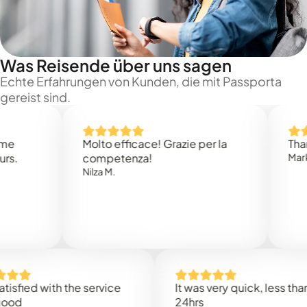
Was Reisende über uns sagen
Echte Erfahrungen von Kunden, die mit Passporta
gereist sind.
Molto efficace! Grazie per la
Thank you
competenza!
Mark N.
Nilza M.
d with the service
It was very quick, less than
24hrs