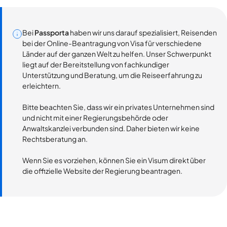
Bei
Passporta
haben wir uns darauf spezialisiert, Reisenden
bei der Online-Beantragung von Visa für verschiedene
Länder auf der ganzen Welt zu helfen. Unser Schwerpunkt
liegt auf der Bereitstellung von fachkundiger
Unterstützung und Beratung, um die Reiseerfahrung zu
erleichtern.
Bitte beachten Sie, dass wir ein privates Unternehmen sind
und nicht mit einer Regierungsbehörde oder
Anwaltskanzlei verbunden sind. Daher bieten wir keine
Rechtsberatung an.
Wenn Sie es vorziehen, können Sie ein Visum direkt über
die offizielle Website der Regierung beantragen.