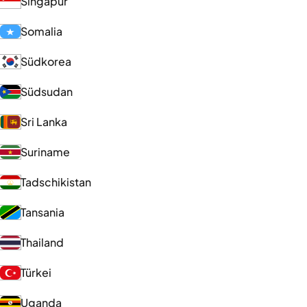
Singapur
Somalia
Südkorea
Südsudan
Sri Lanka
Suriname
Tadschikistan
Tansania
Thailand
Türkei
Uganda