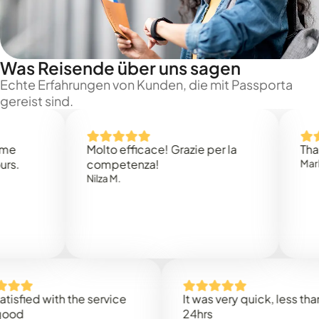
Was Reisende über uns sagen
Echte Erfahrungen von Kunden, die mit Passporta
gereist sind.
Molto efficace! Grazie per la
Thank you
competenza!
Mark N.
Nilza M.
d with the service
It was very quick, less than
24hrs