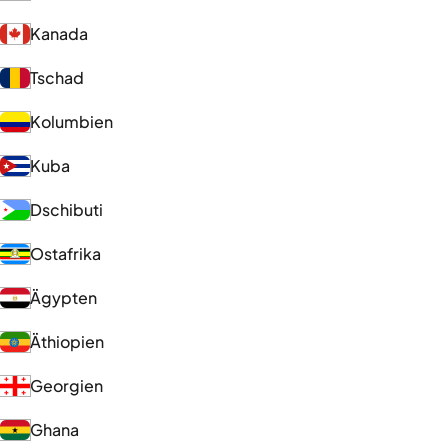
Kanada
Tschad
Kolumbien
Kuba
Dschibuti
Ostafrika
Ägypten
Äthiopien
Georgien
Ghana