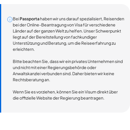
Bei
Passporta
haben wir uns darauf spezialisiert, Reisenden
bei der Online-Beantragung von Visa für verschiedene
Länder auf der ganzen Welt zu helfen. Unser Schwerpunkt
liegt auf der Bereitstellung von fachkundiger
Unterstützung und Beratung, um die Reiseerfahrung zu
erleichtern.
Bitte beachten Sie, dass wir ein privates Unternehmen sind
und nicht mit einer Regierungsbehörde oder
Anwaltskanzlei verbunden sind. Daher bieten wir keine
Rechtsberatung an.
Wenn Sie es vorziehen, können Sie ein Visum direkt über
die offizielle Website der Regierung beantragen.