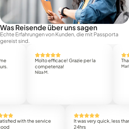
Was Reisende über uns sagen
Echte Erfahrungen von Kunden, die mit Passporta
gereist sind.
Molto efficace! Grazie per la
Thank you
competenza!
Mark N.
Nilza M.
ed with the service
It was very quick, less than
24hrs