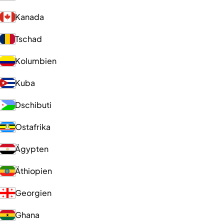
Kanada
Tschad
Kolumbien
Kuba
Dschibuti
Ostafrika
Ägypten
Äthiopien
Georgien
Ghana