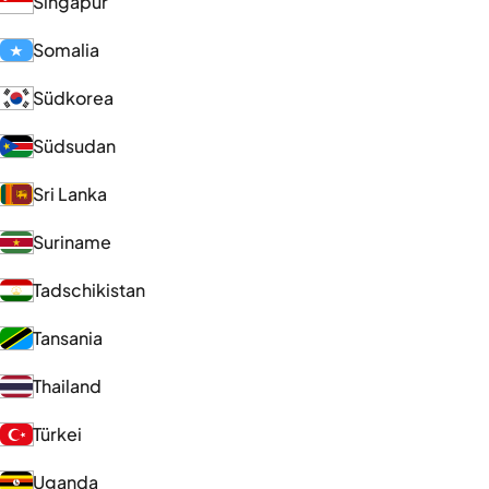
Singapur
Somalia
Südkorea
Südsudan
Sri Lanka
Suriname
Tadschikistan
Tansania
Thailand
Türkei
Uganda