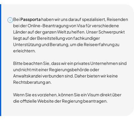
Bei
Passporta
haben wir uns darauf spezialisiert, Reisenden
bei der Online-Beantragung von Visa für verschiedene
Länder auf der ganzen Welt zu helfen. Unser Schwerpunkt
liegt auf der Bereitstellung von fachkundiger
Unterstützung und Beratung, um die Reiseerfahrung zu
erleichtern.
Bitte beachten Sie, dass wir ein privates Unternehmen sind
und nicht mit einer Regierungsbehörde oder
Anwaltskanzlei verbunden sind. Daher bieten wir keine
Rechtsberatung an.
Wenn Sie es vorziehen, können Sie ein Visum direkt über
die offizielle Website der Regierung beantragen.