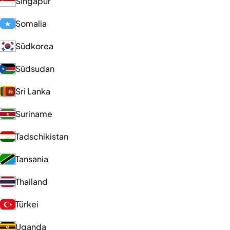
Singapur
Somalia
Südkorea
Südsudan
Sri Lanka
Suriname
Tadschikistan
Tansania
Thailand
Türkei
Uganda