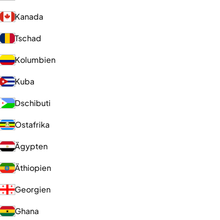
Kanada
Tschad
Kolumbien
Kuba
Dschibuti
Ostafrika
Ägypten
Äthiopien
Georgien
Ghana