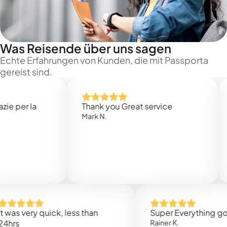
Was Reisende über uns sagen
Echte Erfahrungen von Kunden, die mit Passporta
gereist sind.
er la
Thank you Great service
Tre
Mark N.
fai
Cath
 very quick, less than
Super Everything good
Rainer K.