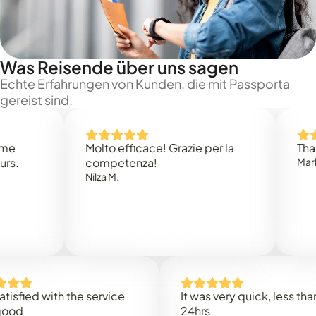
Was Reisende über uns sagen
Echte Erfahrungen von Kunden, die mit Passporta
gereist sind.
Molto efficace! Grazie per la
Thank you
competenza!
Mark N.
Nilza M.
ed with the service
It was very quick, less than
24hrs