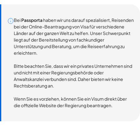
Bei
Passporta
haben wir uns darauf spezialisiert, Reisenden
bei der Online-Beantragung von Visa für verschiedene
Länder auf der ganzen Welt zu helfen. Unser Schwerpunkt
liegt auf der Bereitstellung von fachkundiger
Unterstützung und Beratung, um die Reiseerfahrung zu
erleichtern.
Bitte beachten Sie, dass wir ein privates Unternehmen sind
und nicht mit einer Regierungsbehörde oder
Anwaltskanzlei verbunden sind. Daher bieten wir keine
Rechtsberatung an.
Wenn Sie es vorziehen, können Sie ein Visum direkt über
die offizielle Website der Regierung beantragen.