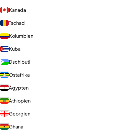
Kanada
Tschad
Kolumbien
Kuba
Dschibuti
Ostafrika
Ägypten
Äthiopien
Georgien
Ghana