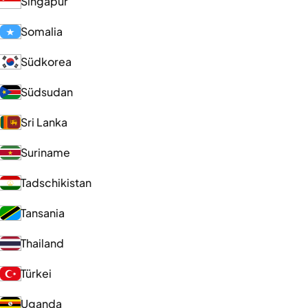
Singapur
Somalia
Südkorea
Südsudan
Sri Lanka
Suriname
Tadschikistan
Tansania
Thailand
Türkei
Uganda