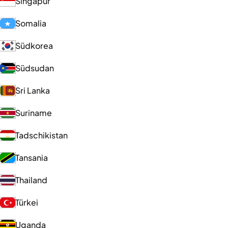
Singapur
Somalia
Südkorea
Südsudan
Sri Lanka
Suriname
Tadschikistan
Tansania
Thailand
Türkei
Uganda