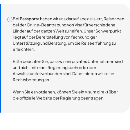
Bei
Passporta
haben wir uns darauf spezialisiert, Reisenden
bei der Online-Beantragung von Visa für verschiedene
Länder auf der ganzen Welt zu helfen. Unser Schwerpunkt
liegt auf der Bereitstellung von fachkundiger
Unterstützung und Beratung, um die Reiseerfahrung zu
erleichtern.
Bitte beachten Sie, dass wir ein privates Unternehmen sind
und nicht mit einer Regierungsbehörde oder
Anwaltskanzlei verbunden sind. Daher bieten wir keine
Rechtsberatung an.
Wenn Sie es vorziehen, können Sie ein Visum direkt über
die offizielle Website der Regierung beantragen.