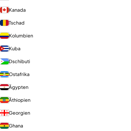
Kanada
Tschad
Kolumbien
Kuba
Dschibuti
Ostafrika
Ägypten
Äthiopien
Georgien
Ghana