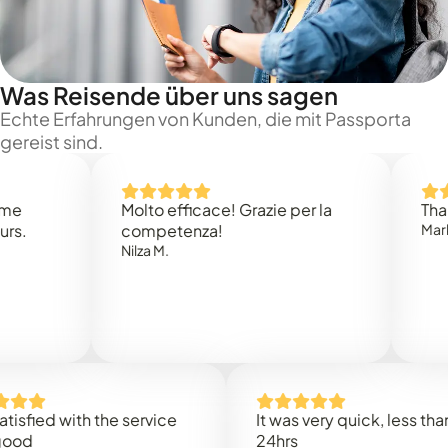
Was Reisende über uns sagen
Echte Erfahrungen von Kunden, die mit Passporta
gereist sind.
Molto efficace! Grazie per la
Thank you
competenza!
Mark N.
Nilza M.
d with the service
It was very quick, less than
24hrs