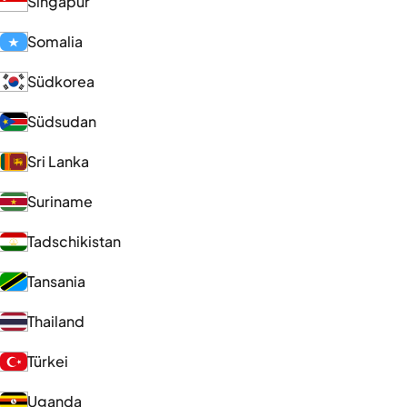
Singapur
Somalia
Südkorea
Südsudan
Sri Lanka
Suriname
Tadschikistan
Tansania
Thailand
Türkei
Uganda