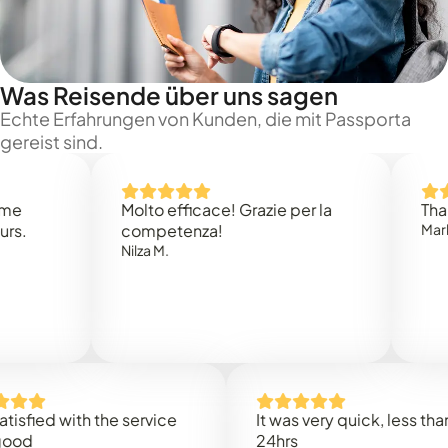
Was Reisende über uns sagen
Echte Erfahrungen von Kunden, die mit Passporta
gereist sind.
Molto efficace! Grazie per la
Thank yo
competenza!
Mark N.
Nilza M.
ied with the service
It was very quick, less than
24hrs