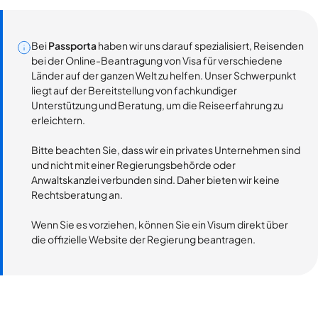
Bei
Passporta
haben wir uns darauf spezialisiert, Reisenden
bei der Online-Beantragung von Visa für verschiedene
Länder auf der ganzen Welt zu helfen. Unser Schwerpunkt
liegt auf der Bereitstellung von fachkundiger
Unterstützung und Beratung, um die Reiseerfahrung zu
erleichtern.
Bitte beachten Sie, dass wir ein privates Unternehmen sind
und nicht mit einer Regierungsbehörde oder
Anwaltskanzlei verbunden sind. Daher bieten wir keine
Rechtsberatung an.
Wenn Sie es vorziehen, können Sie ein Visum direkt über
die offizielle Website der Regierung beantragen.