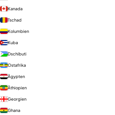
Kanada
Tschad
Kolumbien
Kuba
Dschibuti
Ostafrika
Ägypten
Äthiopien
Georgien
Ghana