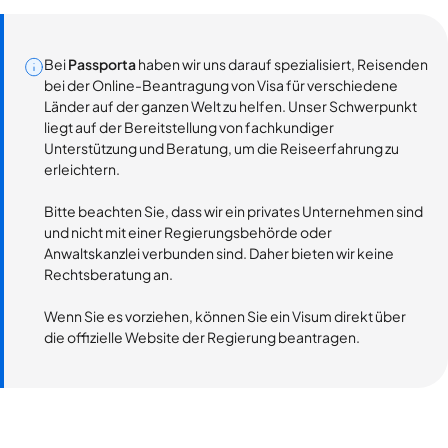
Bei
Passporta
haben wir uns darauf spezialisiert, Reisenden
bei der Online-Beantragung von Visa für verschiedene
Länder auf der ganzen Welt zu helfen. Unser Schwerpunkt
liegt auf der Bereitstellung von fachkundiger
Unterstützung und Beratung, um die Reiseerfahrung zu
erleichtern.
Bitte beachten Sie, dass wir ein privates Unternehmen sind
und nicht mit einer Regierungsbehörde oder
Anwaltskanzlei verbunden sind. Daher bieten wir keine
Rechtsberatung an.
Wenn Sie es vorziehen, können Sie ein Visum direkt über
die offizielle Website der Regierung beantragen.