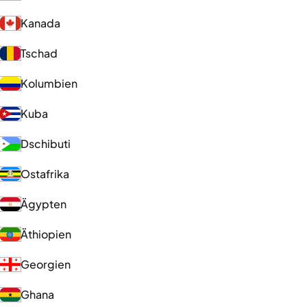
Kanada
Tschad
Kolumbien
Kuba
Dschibuti
Ostafrika
Ägypten
Äthiopien
Georgien
Ghana