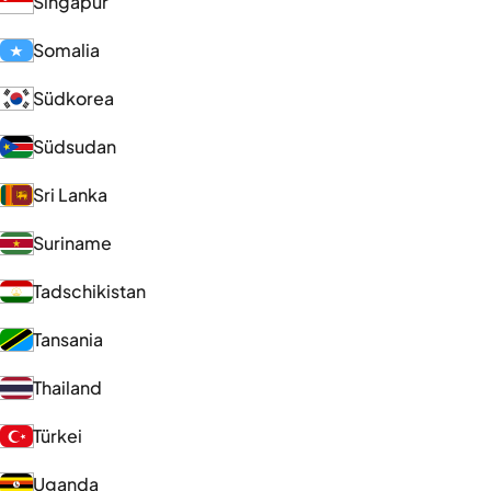
Singapur
Somalia
Südkorea
Südsudan
Sri Lanka
Suriname
Tadschikistan
Tansania
Thailand
Türkei
Uganda