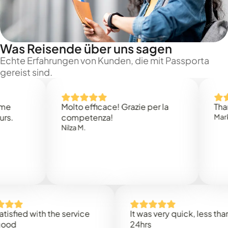
Was Reisende über uns sagen
Echte Erfahrungen von Kunden, die mit Passporta
gereist sind.
Molto efficace! Grazie per la
Thank you
competenza!
Mark N.
Nilza M.
ed with the service
It was very quick, less than
24hrs