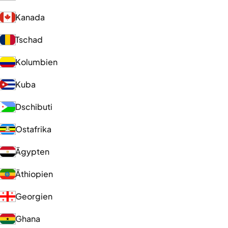
Kanada
Tschad
Kolumbien
Kuba
Dschibuti
Ostafrika
Ägypten
Äthiopien
Georgien
Ghana