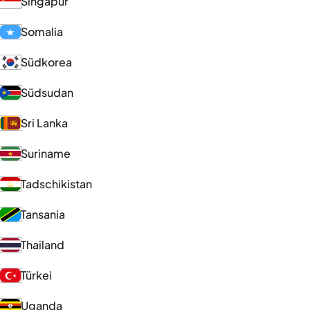
Singapur
Somalia
Südkorea
Südsudan
Sri Lanka
Suriname
Tadschikistan
Tansania
Thailand
Türkei
Uganda