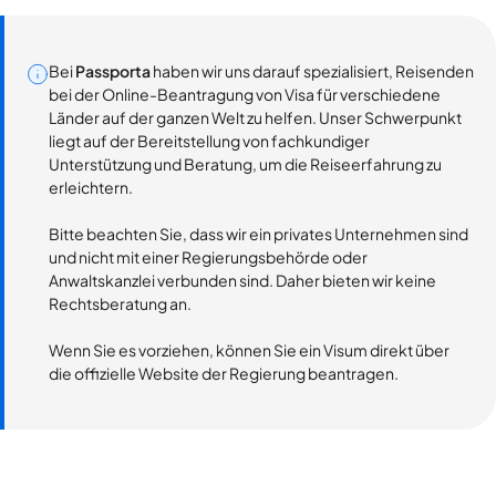
Bei
Passporta
haben wir uns darauf spezialisiert, Reisenden
bei der Online-Beantragung von Visa für verschiedene
Länder auf der ganzen Welt zu helfen. Unser Schwerpunkt
liegt auf der Bereitstellung von fachkundiger
Unterstützung und Beratung, um die Reiseerfahrung zu
erleichtern.
Bitte beachten Sie, dass wir ein privates Unternehmen sind
und nicht mit einer Regierungsbehörde oder
Anwaltskanzlei verbunden sind. Daher bieten wir keine
Rechtsberatung an.
Wenn Sie es vorziehen, können Sie ein Visum direkt über
die offizielle Website der Regierung beantragen.