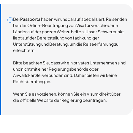
Bei
Passporta
haben wir uns darauf spezialisiert, Reisenden
bei der Online-Beantragung von Visa für verschiedene
Länder auf der ganzen Welt zu helfen. Unser Schwerpunkt
liegt auf der Bereitstellung von fachkundiger
Unterstützung und Beratung, um die Reiseerfahrung zu
erleichtern.
Bitte beachten Sie, dass wir ein privates Unternehmen sind
und nicht mit einer Regierungsbehörde oder
Anwaltskanzlei verbunden sind. Daher bieten wir keine
Rechtsberatung an.
Wenn Sie es vorziehen, können Sie ein Visum direkt über
die offizielle Website der Regierung beantragen.