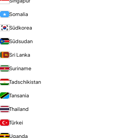
Singapur
Somalia
Südkorea
Südsudan
Sri Lanka
Suriname
Tadschikistan
Tansania
Thailand
Türkei
Uganda