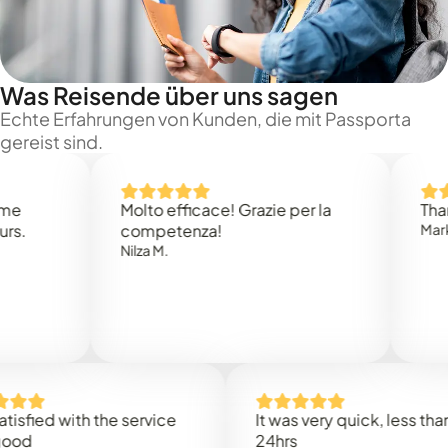
Was Reisende über uns sagen
Echte Erfahrungen von Kunden, die mit Passporta
gereist sind.
Molto efficace! Grazie per la
Thank you
competenza!
Mark N.
Nilza M.
d with the service
It was very quick, less than
24hrs