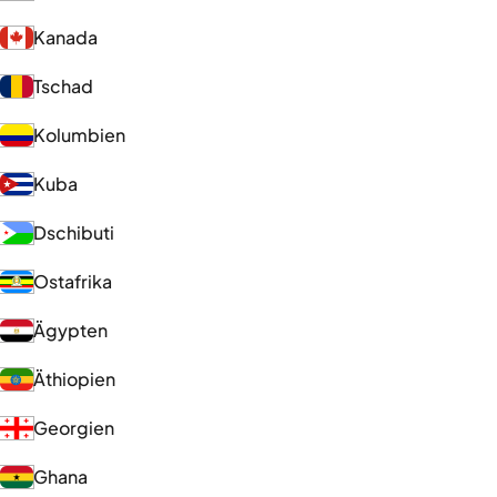
Kanada
Tschad
Kolumbien
Kuba
Dschibuti
Ostafrika
Ägypten
Äthiopien
Georgien
Ghana