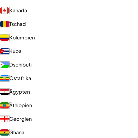
Kanada
Tschad
Kolumbien
Kuba
Dschibuti
Ostafrika
Ägypten
Äthiopien
Georgien
Ghana