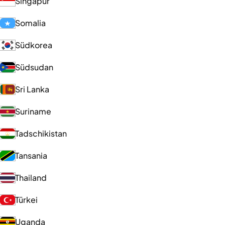
Singapur
Somalia
Südkorea
Südsudan
Sri Lanka
Suriname
Tadschikistan
Tansania
Thailand
Türkei
Uganda