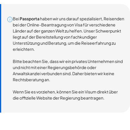
Bei
Passporta
haben wir uns darauf spezialisiert, Reisenden
bei der Online-Beantragung von Visa für verschiedene
Länder auf der ganzen Welt zu helfen. Unser Schwerpunkt
liegt auf der Bereitstellung von fachkundiger
Unterstützung und Beratung, um die Reiseerfahrung zu
erleichtern.
Bitte beachten Sie, dass wir ein privates Unternehmen sind
und nicht mit einer Regierungsbehörde oder
Anwaltskanzlei verbunden sind. Daher bieten wir keine
Rechtsberatung an.
Wenn Sie es vorziehen, können Sie ein Visum direkt über
die offizielle Website der Regierung beantragen.