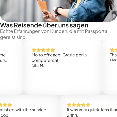
Was Reisende über uns sagen
Echte Erfahrungen von Kunden, die mit Passporta
gereist sind.
Molto efficace! Grazie per la
Thank you
competenza!
Mark N.
Nilza M.
ed with the service
It was very quick, less than
24hrs