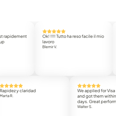
dement
Ok! !!!! Tutto ha reso facile il mio
Easy 
lavoro
Rene B
Blemir V.
 y claridad
We applied for Visa to Oma
and got them within 3 work
days. Great performance!
Walter S.