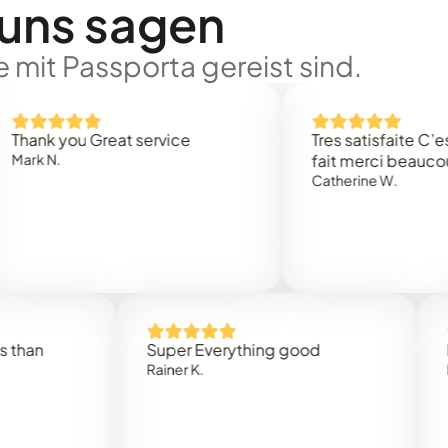
 uns sagen
 mit Passporta gereist sind.
you Great service
Tres satisfaite C’est rapi
.
fait merci beaucoup
Catherine W.
Super Everything good
Rapidez
Rainer K.
Marta R.