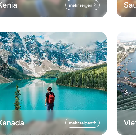
Kenia
Sau
mehr zeigen
Kanada
Vi
mehr zeigen