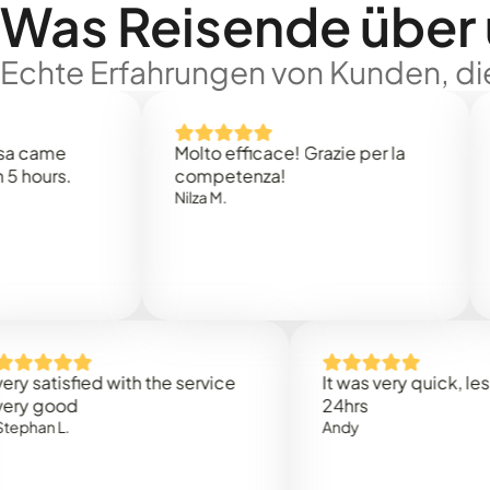
Was Reisende über
Echte Erfahrungen von Kunden, die
e
Molto efficace! Grazie per la
Thank 
.
competenza!
Mark N
Nilza M.
sfied with the service
It was very quick, less than
od
24hrs
.
Andy