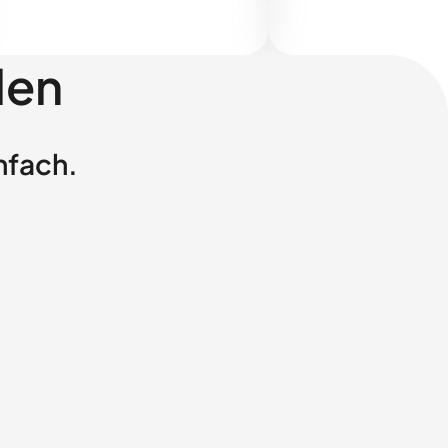
len
nfach.