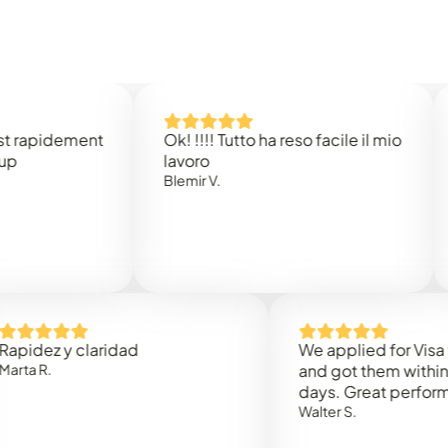
idement
Ok! !!!! Tutto ha reso facile il mio
Easy 
lavoro
Rene 
Blemir V.
 y claridad
We applied for Visa to Om
and got them within 3 work
days. Great performance!
Walter S.