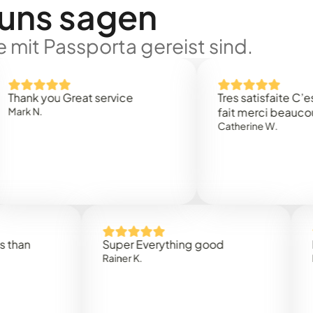
 uns sagen
 mit Passporta gereist sind.
 you Great service
Tres satisfaite C’est rap
.
fait merci beaucoup
Catherine W.
Super Everything good
Rapidez
Rainer K.
Marta R.