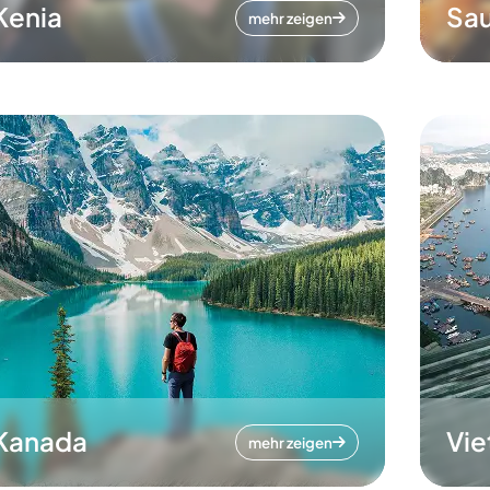
Kenia
Sau
mehr zeigen
Kanada
Vi
mehr zeigen