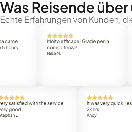
Was Reisende über
Echte Erfahrungen von Kunden, die
e
Molto efficace! Grazie per la
Thank
s.
competenza!
Mark N
Nilza M.
isfied with the service
It was very quick, less than
od
24hrs
.
Andy