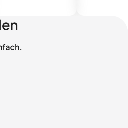
len
nfach.