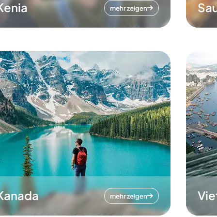
Kenia
Sau
mehr zeigen
Kanada
Vi
mehr zeigen