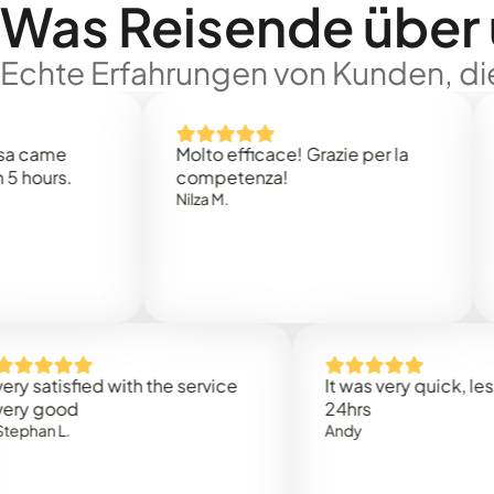
Was Reisende über
Echte Erfahrungen von Kunden, die
e
Molto efficace! Grazie per la
Thank
s.
competenza!
Mark N
Nilza M.
isfied with the service
It was very quick, less than
od
24hrs
.
Andy