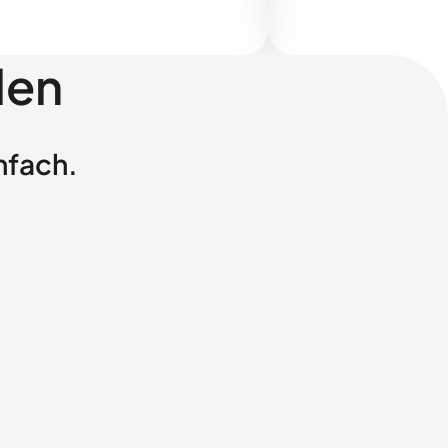
len
nfach.