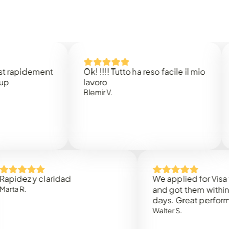
idement
Ok! !!!! Tutto ha reso facile il mio
Easy 
lavoro
Rene 
Blemir V.
 y claridad
We applied for Visa to Om
and got them within 3 work
days. Great performance!
Walter S.