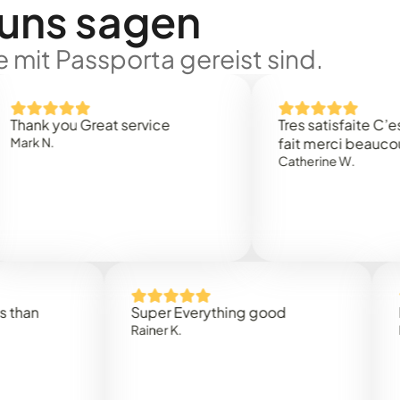
 uns sagen
 mit Passporta gereist sind.
 you Great service
Tres satisfaite C’est rap
.
fait merci beaucoup
Catherine W.
Super Everything good
Rapidez
Rainer K.
Marta R.