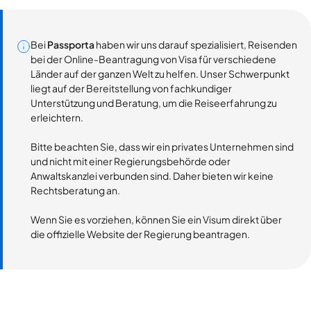
Bei
Passporta
haben wir uns darauf spezialisiert, Reisenden
bei der Online-Beantragung von Visa für verschiedene
Länder auf der ganzen Welt zu helfen. Unser Schwerpunkt
liegt auf der Bereitstellung von fachkundiger
Unterstützung und Beratung, um die Reiseerfahrung zu
erleichtern.
Bitte beachten Sie, dass wir ein privates Unternehmen sind
und nicht mit einer Regierungsbehörde oder
Anwaltskanzlei verbunden sind. Daher bieten wir keine
Rechtsberatung an.
Wenn Sie es vorziehen, können Sie ein Visum direkt über
die offizielle Website der Regierung beantragen.