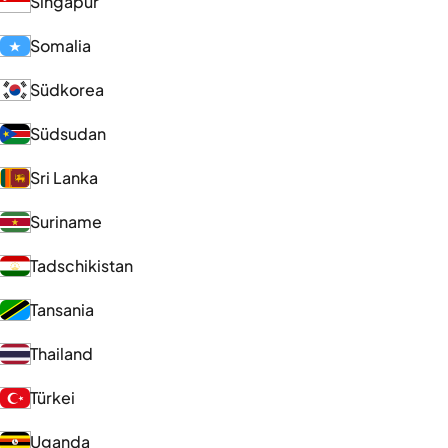
Singapur
Somalia
Südkorea
Südsudan
Sri Lanka
Suriname
Tadschikistan
Tansania
Thailand
Türkei
Uganda