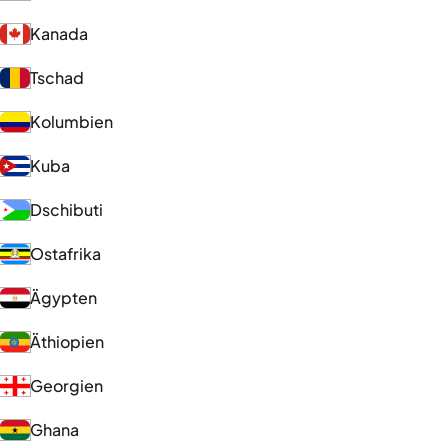
Kanada
Tschad
Kolumbien
Kuba
Dschibuti
Ostafrika
Ägypten
Äthiopien
Georgien
Ghana