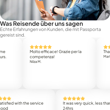
Was Reisende über uns sagen
Echte Erfahrungen von Kunden, die mit Passporta
gereist sind.
Molto efficace! Grazie per la
Thank you
competenza!
Mark N.
Nilza M.
ed with the service
It was very quick, less than
24hrs