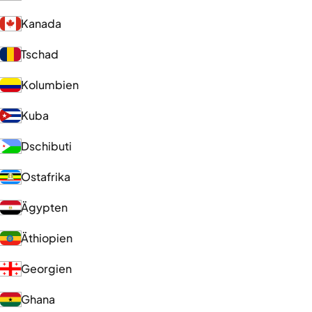
Kanada
Tschad
Kolumbien
Kuba
Dschibuti
Ostafrika
Ägypten
Äthiopien
Georgien
Ghana