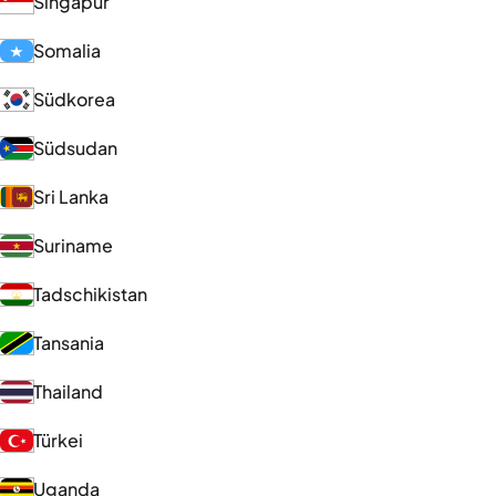
Singapur
Somalia
Südkorea
Südsudan
Sri Lanka
Suriname
Tadschikistan
Tansania
Thailand
Türkei
Uganda