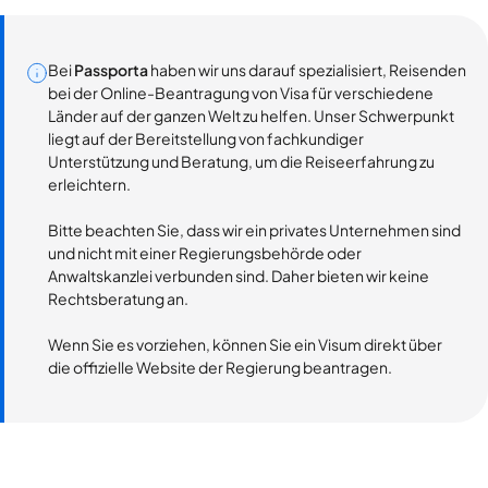
Bei
Passporta
haben wir uns darauf spezialisiert, Reisenden
bei der Online-Beantragung von Visa für verschiedene
Länder auf der ganzen Welt zu helfen. Unser Schwerpunkt
liegt auf der Bereitstellung von fachkundiger
Unterstützung und Beratung, um die Reiseerfahrung zu
erleichtern.
Bitte beachten Sie, dass wir ein privates Unternehmen sind
und nicht mit einer Regierungsbehörde oder
Anwaltskanzlei verbunden sind. Daher bieten wir keine
Rechtsberatung an.
Wenn Sie es vorziehen, können Sie ein Visum direkt über
die offizielle Website der Regierung beantragen.