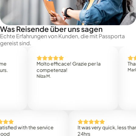
Was Reisende über uns sagen
Echte Erfahrungen von Kunden, die mit Passporta
gereist sind.
Molto efficace! Grazie per la
Thank you
competenza!
Mark N.
Nilza M.
ed with the service
It was very quick, less than
24hrs