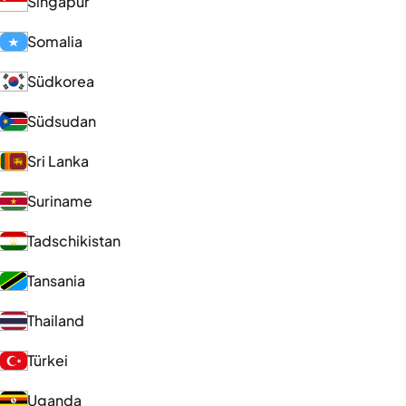
Singapur
Somalia
Südkorea
Südsudan
Sri Lanka
Suriname
Tadschikistan
Tansania
Thailand
Türkei
Uganda