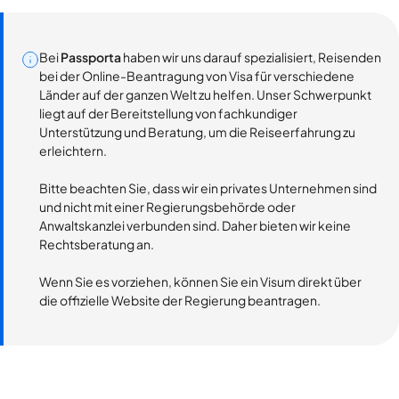
Bei
Passporta
haben wir uns darauf spezialisiert, Reisenden
bei der Online-Beantragung von Visa für verschiedene
Länder auf der ganzen Welt zu helfen. Unser Schwerpunkt
liegt auf der Bereitstellung von fachkundiger
Unterstützung und Beratung, um die Reiseerfahrung zu
erleichtern.
Bitte beachten Sie, dass wir ein privates Unternehmen sind
und nicht mit einer Regierungsbehörde oder
Anwaltskanzlei verbunden sind. Daher bieten wir keine
Rechtsberatung an.
Wenn Sie es vorziehen, können Sie ein Visum direkt über
die offizielle Website der Regierung beantragen.