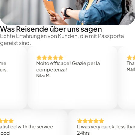
Was Reisende über uns sagen
Echte Erfahrungen von Kunden, die mit Passporta
gereist sind.
Molto efficace! Grazie per la
Thank you
competenza!
Mark N.
Nilza M.
d with the service
It was very quick, less than
24hrs