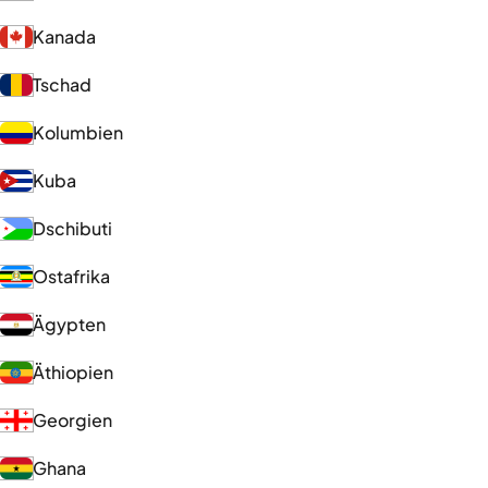
Kanada
Tschad
Kolumbien
Kuba
Dschibuti
Ostafrika
Ägypten
Äthiopien
Georgien
Ghana