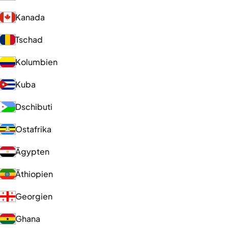
Kanada
Tschad
Kolumbien
Kuba
Dschibuti
Ostafrika
Ägypten
Äthiopien
Georgien
Ghana