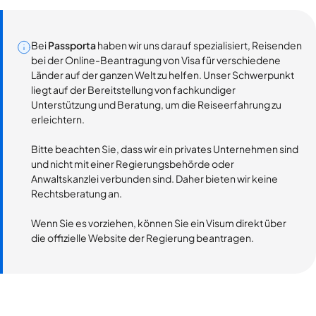
Bei
Passporta
haben wir uns darauf spezialisiert, Reisenden
bei der Online-Beantragung von Visa für verschiedene
Länder auf der ganzen Welt zu helfen. Unser Schwerpunkt
liegt auf der Bereitstellung von fachkundiger
Unterstützung und Beratung, um die Reiseerfahrung zu
erleichtern.
Bitte beachten Sie, dass wir ein privates Unternehmen sind
und nicht mit einer Regierungsbehörde oder
Anwaltskanzlei verbunden sind. Daher bieten wir keine
Rechtsberatung an.
Wenn Sie es vorziehen, können Sie ein Visum direkt über
die offizielle Website der Regierung beantragen.