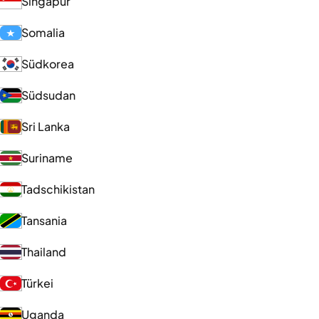
Singapur
Somalia
Südkorea
Südsudan
Sri Lanka
Suriname
Tadschikistan
Tansania
Thailand
Türkei
Uganda