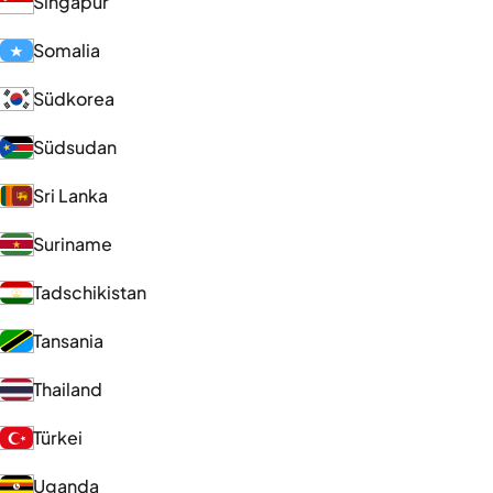
Singapur
Somalia
Südkorea
Südsudan
Sri Lanka
Suriname
Tadschikistan
Tansania
Thailand
Türkei
Uganda