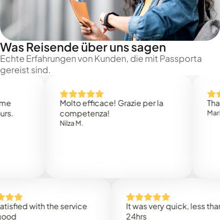
Was Reisende über uns sagen
Echte Erfahrungen von Kunden, die mit Passporta
gereist sind.
Molto efficace! Grazie per la
Thank you
competenza!
Mark N.
Nilza M.
ed with the service
It was very quick, less than
24hrs