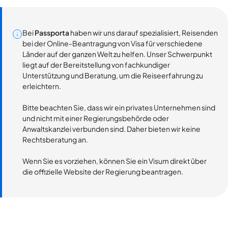
Bei
Passporta
haben wir uns darauf spezialisiert, Reisenden
bei der Online-Beantragung von Visa für verschiedene
Länder auf der ganzen Welt zu helfen. Unser Schwerpunkt
liegt auf der Bereitstellung von fachkundiger
Unterstützung und Beratung, um die Reiseerfahrung zu
erleichtern.
Bitte beachten Sie, dass wir ein privates Unternehmen sind
und nicht mit einer Regierungsbehörde oder
Anwaltskanzlei verbunden sind. Daher bieten wir keine
Rechtsberatung an.
Wenn Sie es vorziehen, können Sie ein Visum direkt über
die offizielle Website der Regierung beantragen.