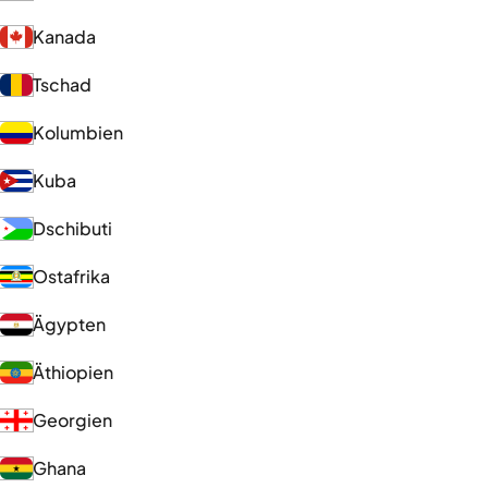
Kanada
Tschad
Kolumbien
Kuba
Dschibuti
Ostafrika
Ägypten
Äthiopien
Georgien
Ghana