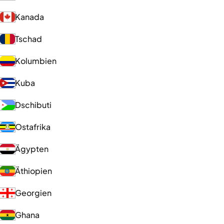
Kanada
Tschad
Kolumbien
Kuba
Dschibuti
Ostafrika
Ägypten
Äthiopien
Georgien
Ghana