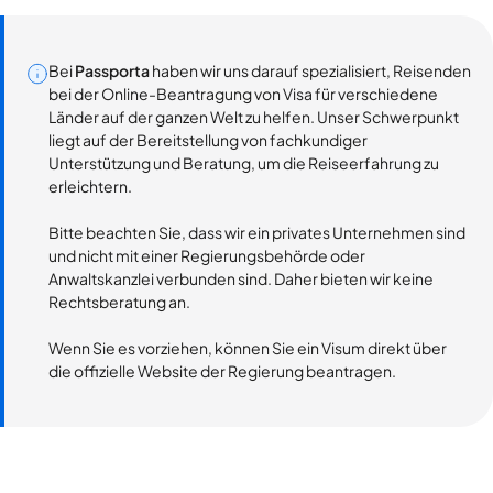
Bei
Passporta
haben wir uns darauf spezialisiert, Reisenden
bei der Online-Beantragung von Visa für verschiedene
Länder auf der ganzen Welt zu helfen. Unser Schwerpunkt
liegt auf der Bereitstellung von fachkundiger
Unterstützung und Beratung, um die Reiseerfahrung zu
erleichtern.
Bitte beachten Sie, dass wir ein privates Unternehmen sind
und nicht mit einer Regierungsbehörde oder
Anwaltskanzlei verbunden sind. Daher bieten wir keine
Rechtsberatung an.
Wenn Sie es vorziehen, können Sie ein Visum direkt über
die offizielle Website der Regierung beantragen.