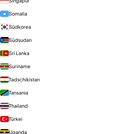
Singapur
Somalia
Südkorea
Südsudan
Sri Lanka
Suriname
Tadschikistan
Tansania
Thailand
Türkei
Uganda