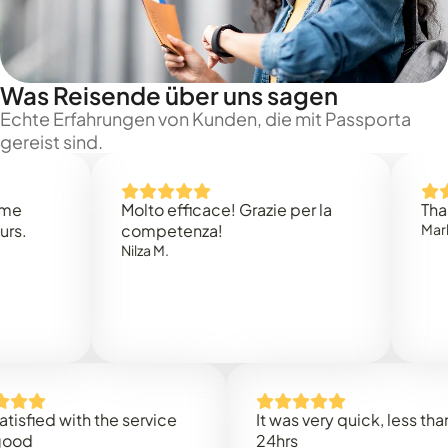
Was Reisende über uns sagen
Echte Erfahrungen von Kunden, die mit Passporta
gereist sind.
Molto efficace! Grazie per la
Thank you
competenza!
Mark N.
Nilza M.
ed with the service
It was very quick, less than
24hrs