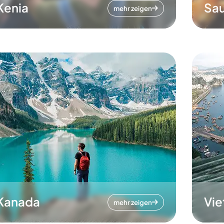
Kenia
Sau
mehr zeigen
Kanada
Vi
mehr zeigen