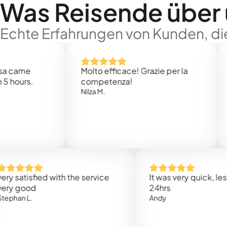
Was Reisende über
Echte Erfahrungen von Kunden, die
e
Molto efficace! Grazie per la
Thank
s.
competenza!
Mark N
Nilza M.
isfied with the service
It was very quick, less than
od
24hrs
.
Andy