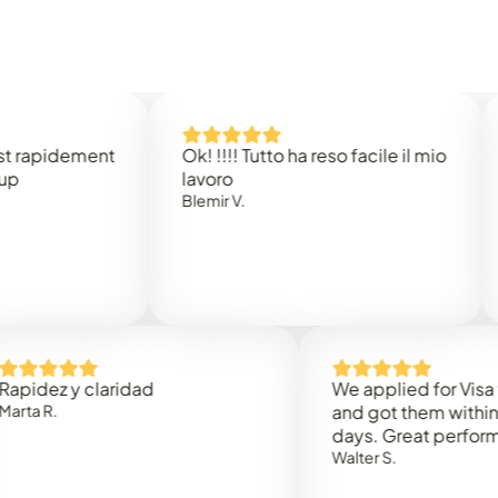
idement
Ok! !!!! Tutto ha reso facile il mio
Easy 
lavoro
Rene 
Blemir V.
 y claridad
We applied for Visa to Oma
and got them within 3 work
days. Great performance!
Walter S.