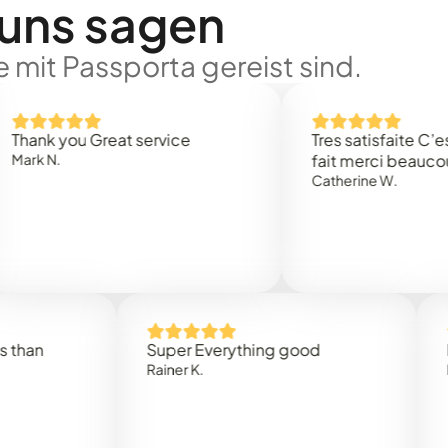
 uns sagen
 mit Passporta gereist sind.
 you Great service
Tres satisfaite C’est rap
.
fait merci beaucoup
Catherine W.
Super Everything good
Rapidez
Rainer K.
Marta R.