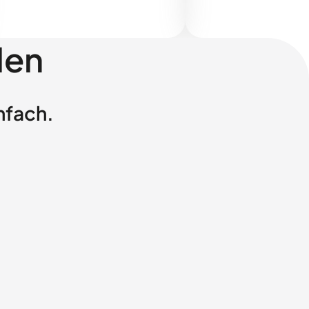
len
nfach.