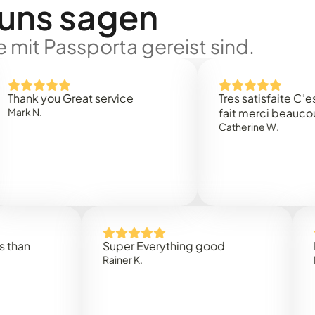
 uns sagen
 mit Passporta gereist sind.
 you Great service
Tres satisfaite C’est rap
.
fait merci beaucoup
Catherine W.
Super Everything good
Rapidez
Rainer K.
Marta R.