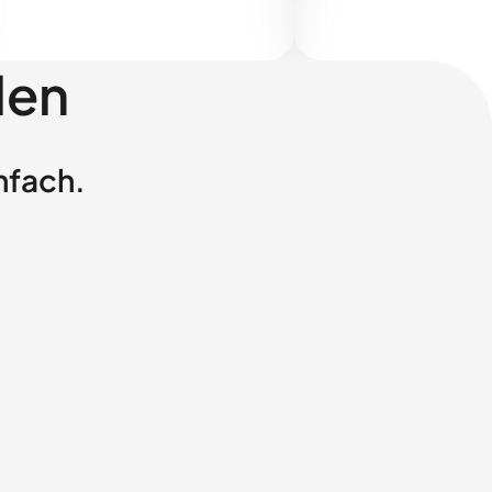
len
nfach.