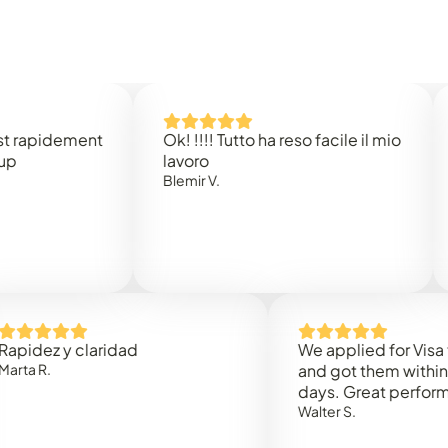
idement
Ok! !!!! Tutto ha reso facile il mio
Easy 
lavoro
Rene 
Blemir V.
 y claridad
We applied for Visa to Om
and got them within 3 work
days. Great performance!
Walter S.