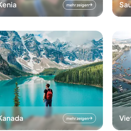
Kenia
Sau
mehr zeigen
Kanada
Vi
mehr zeigen