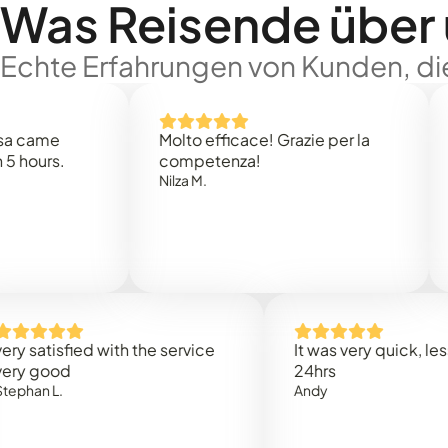
Was Reisende über
Echte Erfahrungen von Kunden, die
e
Molto efficace! Grazie per la
Thank
s.
competenza!
Mark N
Nilza M.
isfied with the service
It was very quick, less than
od
24hrs
L.
Andy