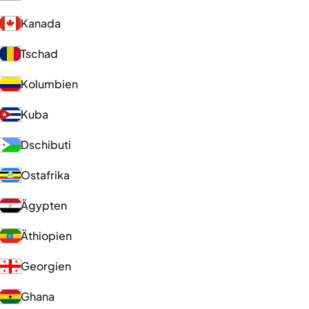
Kanada
Tschad
Kolumbien
Kuba
Dschibuti
Ostafrika
Ägypten
Äthiopien
Georgien
Ghana