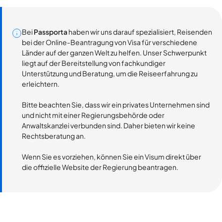
Bei
Passporta
haben wir uns darauf spezialisiert, Reisenden
bei der Online-Beantragung von Visa für verschiedene
Länder auf der ganzen Welt zu helfen. Unser Schwerpunkt
liegt auf der Bereitstellung von fachkundiger
Unterstützung und Beratung, um die Reiseerfahrung zu
erleichtern.
Bitte beachten Sie, dass wir ein privates Unternehmen sind
und nicht mit einer Regierungsbehörde oder
Anwaltskanzlei verbunden sind. Daher bieten wir keine
Rechtsberatung an.
Wenn Sie es vorziehen, können Sie ein Visum direkt über
die offizielle Website der Regierung beantragen.