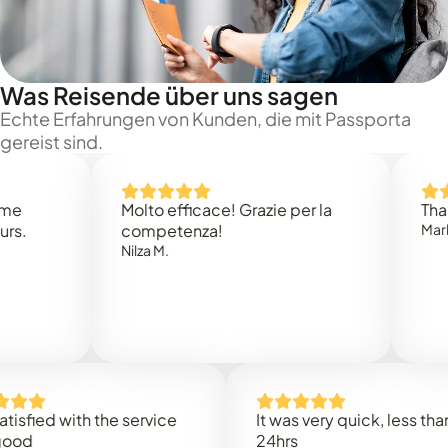
Was Reisende über uns sagen
Echte Erfahrungen von Kunden, die mit Passporta
gereist sind.
Molto efficace! Grazie per la
Thank you
competenza!
Mark N.
Nilza M.
ed with the service
It was very quick, less than
24hrs