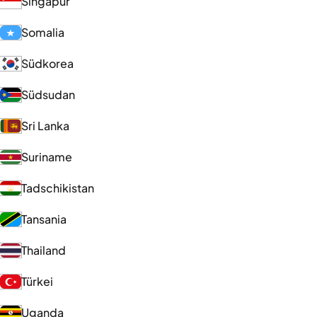
Singapur
Somalia
Südkorea
Südsudan
Sri Lanka
Suriname
Tadschikistan
Tansania
Thailand
Türkei
Uganda