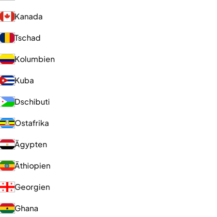
Kanada
Tschad
Kolumbien
Kuba
Dschibuti
Ostafrika
Ägypten
Äthiopien
Georgien
Ghana