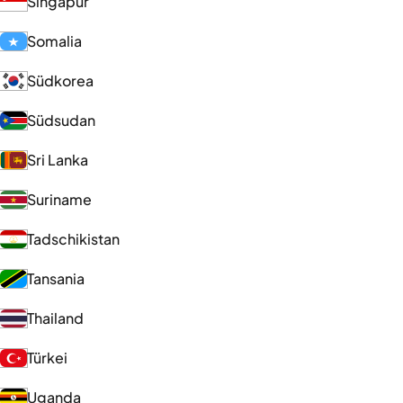
Singapur
Somalia
Südkorea
Südsudan
Sri Lanka
Suriname
Tadschikistan
Tansania
Thailand
Türkei
Uganda