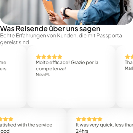
Was Reisende über uns sagen
Echte Erfahrungen von Kunden, die mit Passporta
gereist sind.
Molto efficace! Grazie per la
Thank you
competenza!
Mark N.
Nilza M.
ed with the service
It was very quick, less than
24hrs