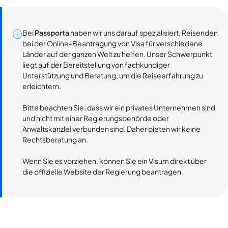
Bei
Passporta
haben wir uns darauf spezialisiert, Reisenden
bei der Online-Beantragung von Visa für verschiedene
Länder auf der ganzen Welt zu helfen. Unser Schwerpunkt
liegt auf der Bereitstellung von fachkundiger
Unterstützung und Beratung, um die Reiseerfahrung zu
erleichtern.
Bitte beachten Sie, dass wir ein privates Unternehmen sind
und nicht mit einer Regierungsbehörde oder
Anwaltskanzlei verbunden sind. Daher bieten wir keine
Rechtsberatung an.
Wenn Sie es vorziehen, können Sie ein Visum direkt über
die offizielle Website der Regierung beantragen.