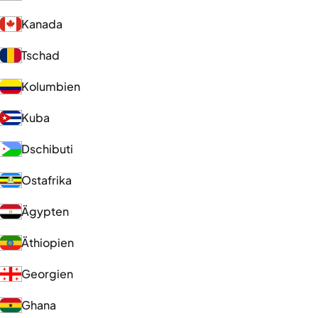
Kanada
Tschad
Kolumbien
Kuba
Dschibuti
Ostafrika
Ägypten
Äthiopien
Georgien
Ghana