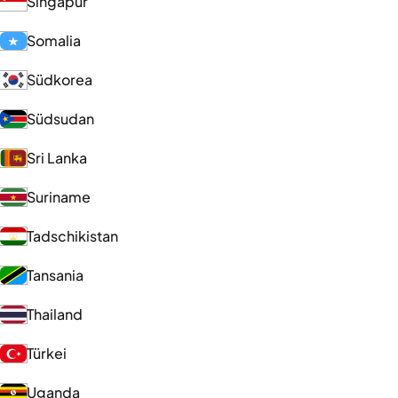
Singapur
Somalia
Südkorea
Südsudan
Sri Lanka
Suriname
Tadschikistan
Tansania
Thailand
Türkei
Uganda