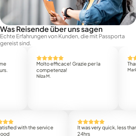
Was Reisende über uns sagen
Echte Erfahrungen von Kunden, die mit Passporta
gereist sind.
Molto efficace! Grazie per la
Thank you
competenza!
Mark N.
Nilza M.
d with the service
It was very quick, less than
24hrs