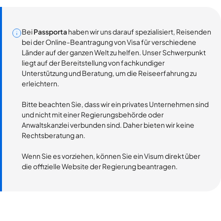
Bei
Passporta
haben wir uns darauf spezialisiert, Reisenden
bei der Online-Beantragung von Visa für verschiedene
Länder auf der ganzen Welt zu helfen. Unser Schwerpunkt
liegt auf der Bereitstellung von fachkundiger
Unterstützung und Beratung, um die Reiseerfahrung zu
erleichtern.
Bitte beachten Sie, dass wir ein privates Unternehmen sind
und nicht mit einer Regierungsbehörde oder
Anwaltskanzlei verbunden sind. Daher bieten wir keine
Rechtsberatung an.
Wenn Sie es vorziehen, können Sie ein Visum direkt über
die offizielle Website der Regierung beantragen.