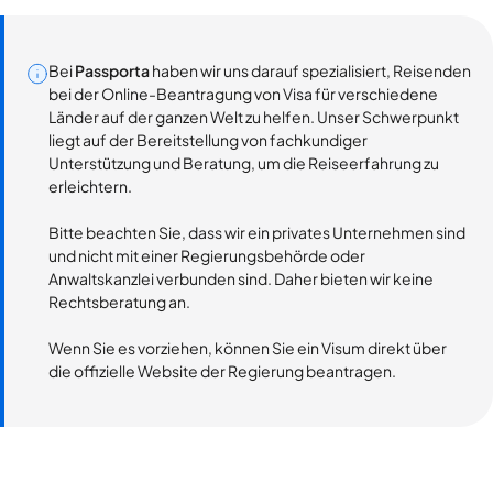
Bei
Passporta
haben wir uns darauf spezialisiert, Reisenden
bei der Online-Beantragung von Visa für verschiedene
Länder auf der ganzen Welt zu helfen. Unser Schwerpunkt
liegt auf der Bereitstellung von fachkundiger
Unterstützung und Beratung, um die Reiseerfahrung zu
erleichtern.
Bitte beachten Sie, dass wir ein privates Unternehmen sind
und nicht mit einer Regierungsbehörde oder
Anwaltskanzlei verbunden sind. Daher bieten wir keine
Rechtsberatung an.
Wenn Sie es vorziehen, können Sie ein Visum direkt über
die offizielle Website der Regierung beantragen.