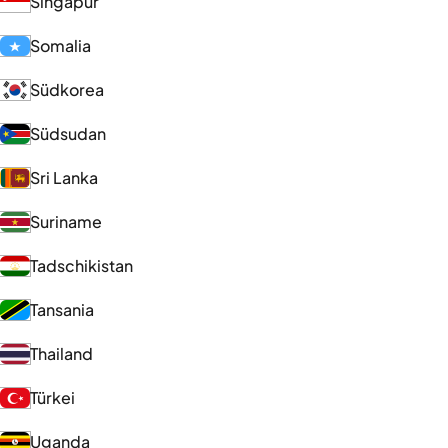
Singapur
Somalia
Südkorea
Südsudan
Sri Lanka
Suriname
Tadschikistan
Tansania
Thailand
Türkei
Uganda