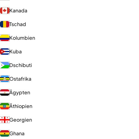
Kanada
Tschad
Kolumbien
Kuba
Dschibuti
Ostafrika
Ägypten
Äthiopien
Georgien
Ghana