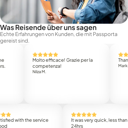
Was Reisende über uns sagen
Echte Erfahrungen von Kunden, die mit Passporta
gereist sind.
Molto efficace! Grazie per la
Thank you 
competenza!
Mark N.
Nilza M.
 with the service
It was very quick, less than
24hrs