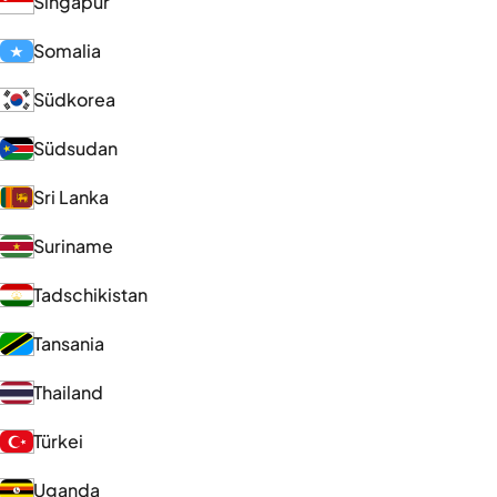
Singapur
Somalia
Südkorea
Südsudan
Sri Lanka
Suriname
Tadschikistan
Tansania
Thailand
Türkei
Uganda