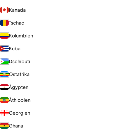
Kanada
Tschad
Kolumbien
Kuba
Dschibuti
Ostafrika
Ägypten
Äthiopien
Georgien
Ghana