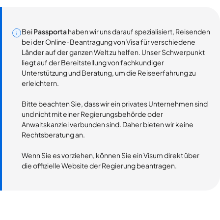
Bei
Passporta
haben wir uns darauf spezialisiert, Reisenden
bei der Online-Beantragung von Visa für verschiedene
Länder auf der ganzen Welt zu helfen. Unser Schwerpunkt
liegt auf der Bereitstellung von fachkundiger
Unterstützung und Beratung, um die Reiseerfahrung zu
erleichtern.
Bitte beachten Sie, dass wir ein privates Unternehmen sind
und nicht mit einer Regierungsbehörde oder
Anwaltskanzlei verbunden sind. Daher bieten wir keine
Rechtsberatung an.
Wenn Sie es vorziehen, können Sie ein Visum direkt über
die offizielle Website der Regierung beantragen.