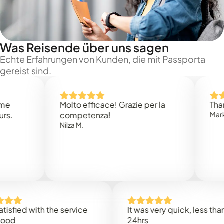
Was Reisende über uns sagen
Echte Erfahrungen von Kunden, die mit Passporta
gereist sind.
Molto efficace! Grazie per la
Thank you
competenza!
Mark N.
Nilza M.
ed with the service
It was very quick, less than
24hrs