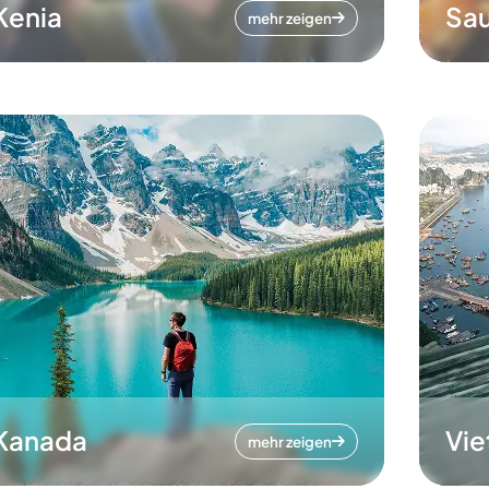
Kenia
Sau
mehr zeigen
Kanada
Vi
mehr zeigen