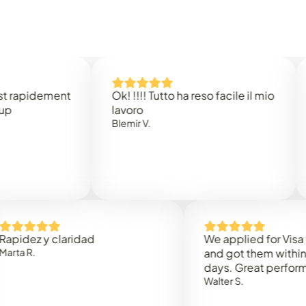
idement
Ok! !!!! Tutto ha reso facile il mio
Easy 
lavoro
Rene 
Blemir V.
 y claridad
We applied for Visa to Om
and got them within 3 work
days. Great performance!
Walter S.