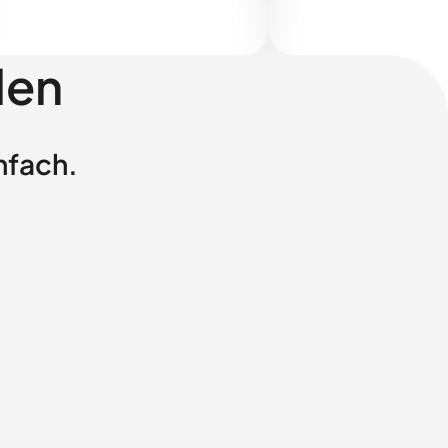
len
nfach.