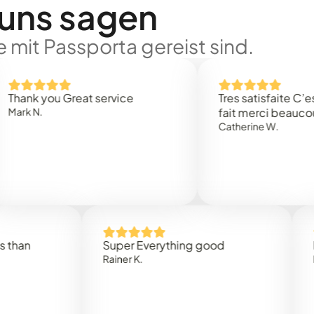
 uns sagen
 mit Passporta gereist sind.
 you Great service
Tres satisfaite C’est rap
.
fait merci beaucoup
Catherine W.
Super Everything good
Rapidez
Rainer K.
Marta R.