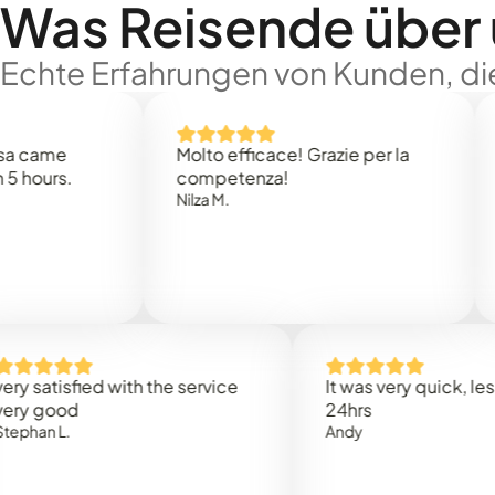
Was Reisende über
Echte Erfahrungen von Kunden, die
e
Molto efficace! Grazie per la
Thank
s.
competenza!
Mark N
Nilza M.
isfied with the service
It was very quick, less than
od
24hrs
L.
Andy