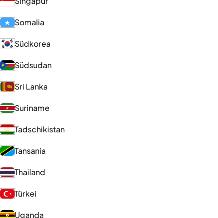
Singapur
Somalia
Südkorea
Südsudan
Sri Lanka
Suriname
Tadschikistan
Tansania
Thailand
Türkei
Uganda