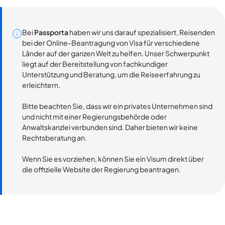
Bei
Passporta
haben wir uns darauf spezialisiert, Reisenden
bei der Online-Beantragung von Visa für verschiedene
Länder auf der ganzen Welt zu helfen. Unser Schwerpunkt
liegt auf der Bereitstellung von fachkundiger
Unterstützung und Beratung, um die Reiseerfahrung zu
erleichtern.
Bitte beachten Sie, dass wir ein privates Unternehmen sind
und nicht mit einer Regierungsbehörde oder
Anwaltskanzlei verbunden sind. Daher bieten wir keine
Rechtsberatung an.
Wenn Sie es vorziehen, können Sie ein Visum direkt über
die offizielle Website der Regierung beantragen.