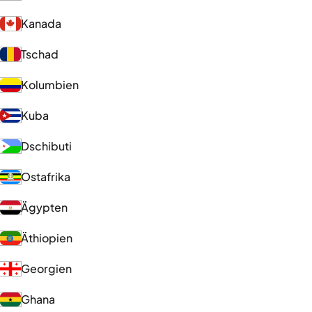
Kanada
Tschad
Kolumbien
Kuba
Dschibuti
Ostafrika
Ägypten
Äthiopien
Georgien
Ghana