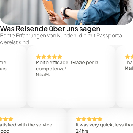
Was Reisende über uns sagen
Echte Erfahrungen von Kunden, die mit Passporta
gereist sind.
Molto efficace! Grazie per la
Thank you
competenza!
Mark N.
Nilza M.
ed with the service
It was very quick, less than
24hrs