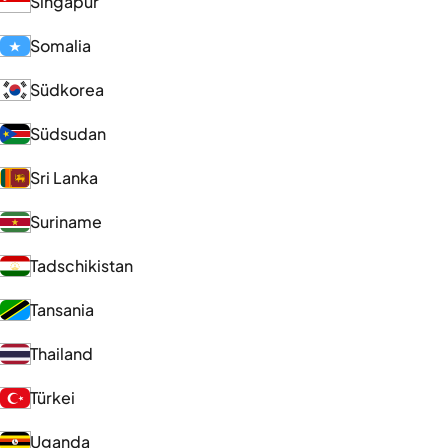
Singapur
Somalia
Südkorea
Südsudan
Sri Lanka
Suriname
Tadschikistan
Tansania
Thailand
Türkei
Uganda