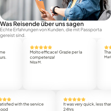
Was Reisende über uns sagen
Echte Erfahrungen von Kunden, die mit Passporta
gereist sind.
Molto efficace! Grazie per la
Thank you
competenza!
Mark N.
Nilza M.
d with the service
It was very quick, less than
24hrs