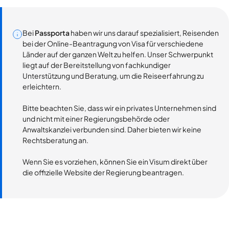
Bei
Passporta
haben wir uns darauf spezialisiert, Reisenden
bei der Online-Beantragung von Visa für verschiedene
Länder auf der ganzen Welt zu helfen. Unser Schwerpunkt
liegt auf der Bereitstellung von fachkundiger
Unterstützung und Beratung, um die Reiseerfahrung zu
erleichtern.
Bitte beachten Sie, dass wir ein privates Unternehmen sind
und nicht mit einer Regierungsbehörde oder
Anwaltskanzlei verbunden sind. Daher bieten wir keine
Rechtsberatung an.
Wenn Sie es vorziehen, können Sie ein Visum direkt über
die offizielle Website der Regierung beantragen.