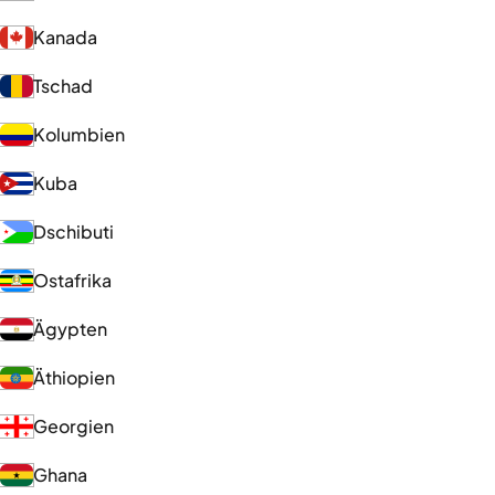
Kanada
Tschad
Kolumbien
Kuba
Dschibuti
Ostafrika
Ägypten
Äthiopien
Georgien
Ghana