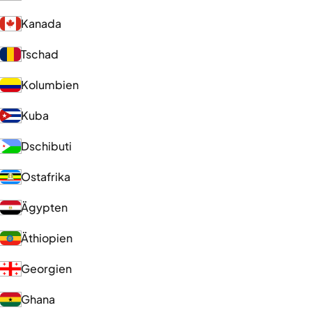
Kanada
Tschad
Kolumbien
Kuba
Dschibuti
Ostafrika
Ägypten
Äthiopien
Georgien
Ghana