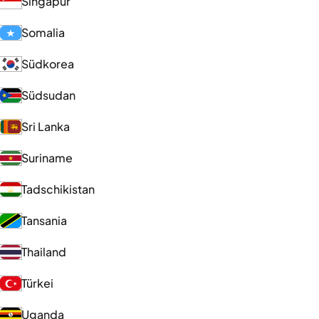
Singapur
Somalia
Südkorea
Südsudan
Sri Lanka
Suriname
Tadschikistan
Tansania
Thailand
Türkei
Uganda