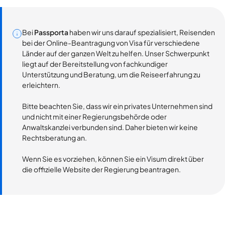
Bei
Passporta
haben wir uns darauf spezialisiert, Reisenden
bei der Online-Beantragung von Visa für verschiedene
Länder auf der ganzen Welt zu helfen. Unser Schwerpunkt
liegt auf der Bereitstellung von fachkundiger
Unterstützung und Beratung, um die Reiseerfahrung zu
erleichtern.
Bitte beachten Sie, dass wir ein privates Unternehmen sind
und nicht mit einer Regierungsbehörde oder
Anwaltskanzlei verbunden sind. Daher bieten wir keine
Rechtsberatung an.
Wenn Sie es vorziehen, können Sie ein Visum direkt über
die offizielle Website der Regierung beantragen.