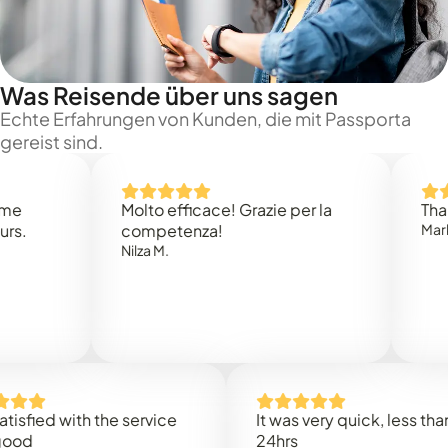
Was Reisende über uns sagen
Echte Erfahrungen von Kunden, die mit Passporta
gereist sind.
Molto efficace! Grazie per la
Thank you
competenza!
Mark N.
Nilza M.
ed with the service
It was very quick, less than
24hrs