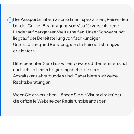
Bei
Passporta
haben wir uns darauf spezialisiert, Reisenden
bei der Online-Beantragung von Visa für verschiedene
Länder auf der ganzen Welt zu helfen. Unser Schwerpunkt
liegt auf der Bereitstellung von fachkundiger
Unterstützung und Beratung, um die Reiseerfahrung zu
erleichtern.
Bitte beachten Sie, dass wir ein privates Unternehmen sind
und nicht mit einer Regierungsbehörde oder
Anwaltskanzlei verbunden sind. Daher bieten wir keine
Rechtsberatung an.
Wenn Sie es vorziehen, können Sie ein Visum direkt über
die offizielle Website der Regierung beantragen.