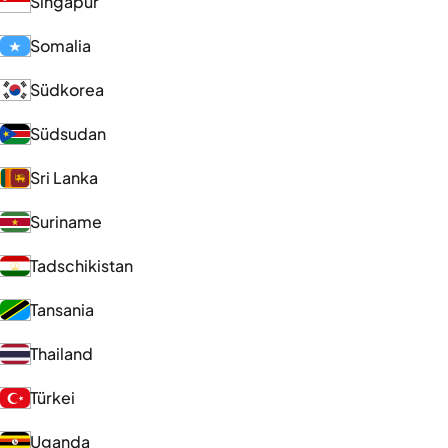
Singapur
Somalia
Südkorea
Südsudan
Sri Lanka
Suriname
Tadschikistan
Tansania
Thailand
Türkei
Uganda