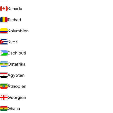
Kanada
Tschad
Kolumbien
Kuba
Dschibuti
Ostafrika
Ägypten
Äthiopien
Georgien
Ghana