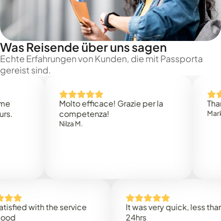
Was Reisende über uns sagen
Echte Erfahrungen von Kunden, die mit Passporta
gereist sind.
Molto efficace! Grazie per la
Thank you
competenza!
Mark N.
Nilza M.
ed with the service
It was very quick, less than
24hrs