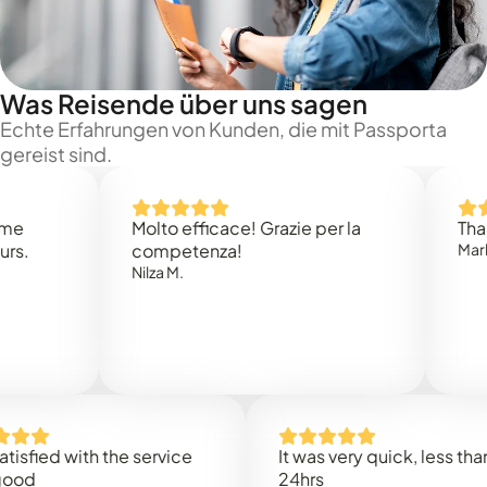
Was Reisende über uns sagen
Echte Erfahrungen von Kunden, die mit Passporta
gereist sind.
Molto efficace! Grazie per la
Thank you
competenza!
Mark N.
Nilza M.
d with the service
It was very quick, less than
24hrs