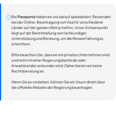
Bei
Passporta
haben wir uns darauf spezialisiert, Reisenden
bei der Online-Beantragung von Visa für verschiedene
Länder auf der ganzen Welt zu helfen. Unser Schwerpunkt
liegt auf der Bereitstellung von fachkundiger
Unterstützung und Beratung, um die Reiseerfahrung zu
erleichtern.
Bitte beachten Sie, dass wir ein privates Unternehmen sind
und nicht mit einer Regierungsbehörde oder
Anwaltskanzlei verbunden sind. Daher bieten wir keine
Rechtsberatung an.
Wenn Sie es vorziehen, können Sie ein Visum direkt über
die offizielle Website der Regierung beantragen.