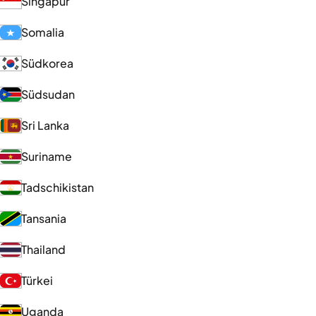
Singapur
Somalia
Südkorea
Südsudan
Sri Lanka
Suriname
Tadschikistan
Tansania
Thailand
Türkei
Uganda