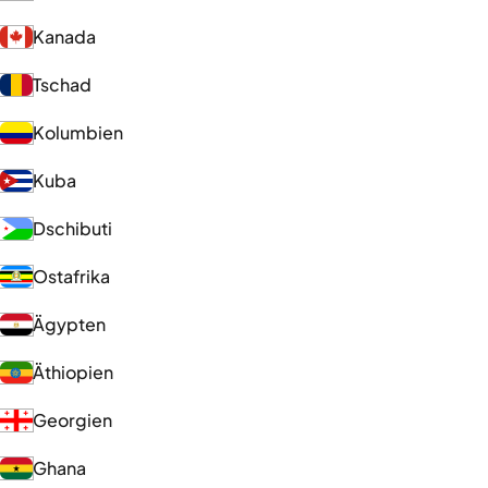
Kanada
Tschad
Kolumbien
Kuba
Dschibuti
Ostafrika
Ägypten
Äthiopien
Georgien
Ghana