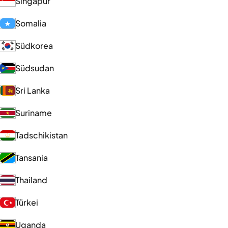
Singapur
Somalia
Südkorea
Südsudan
Sri Lanka
Suriname
Tadschikistan
Tansania
Thailand
Türkei
Uganda