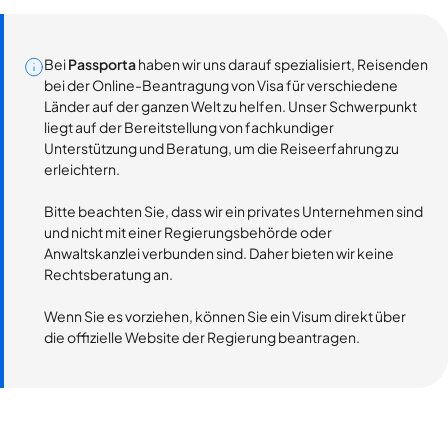
Bei
Passporta
haben wir uns darauf spezialisiert, Reisenden
bei der Online-Beantragung von Visa für verschiedene
Länder auf der ganzen Welt zu helfen. Unser Schwerpunkt
liegt auf der Bereitstellung von fachkundiger
Unterstützung und Beratung, um die Reiseerfahrung zu
erleichtern.
Bitte beachten Sie, dass wir ein privates Unternehmen sind
und nicht mit einer Regierungsbehörde oder
Anwaltskanzlei verbunden sind. Daher bieten wir keine
Rechtsberatung an.
Wenn Sie es vorziehen, können Sie ein Visum direkt über
die offizielle Website der Regierung beantragen.