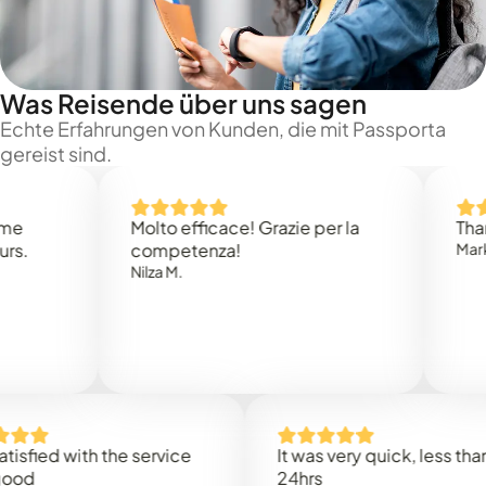
Was Reisende über uns sagen
Echte Erfahrungen von Kunden, die mit Passporta
gereist sind.
Molto efficace! Grazie per la
Thank you
competenza!
Mark N.
Nilza M.
ed with the service
It was very quick, less than
24hrs