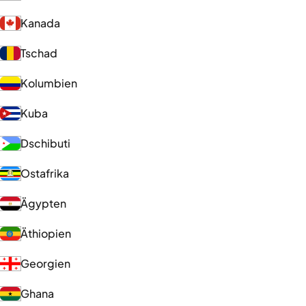
Kanada
Tschad
Kolumbien
Kuba
Dschibuti
Ostafrika
Ägypten
Äthiopien
Georgien
Ghana