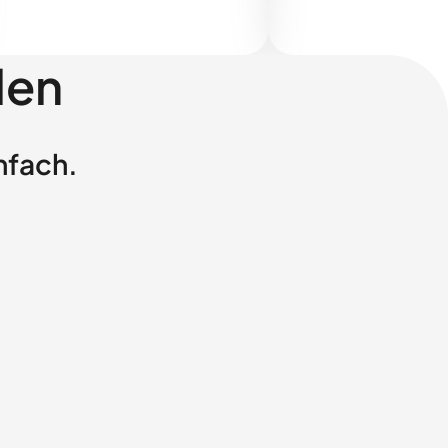
len
nfach.