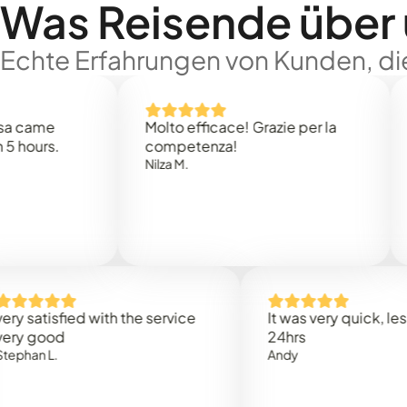
Was Reisende über
Echte Erfahrungen von Kunden, die
e
Molto efficace! Grazie per la
Thank
s.
competenza!
Mark N
Nilza M.
isfied with the service
It was very quick, less than
od
24hrs
.
Andy