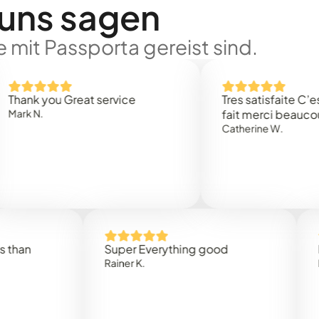
 uns sagen
 mit Passporta gereist sind.
 you Great service
Tres satisfaite C’est rap
.
fait merci beaucoup
Catherine W.
Super Everything good
Rapidez
Rainer K.
Marta R.