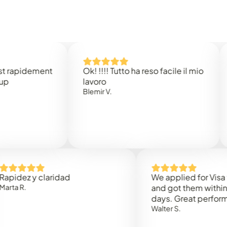
idement
Ok! !!!! Tutto ha reso facile il mio
Easy 
lavoro
Rene 
Blemir V.
 y claridad
We applied for Visa to Om
and got them within 3 work
days. Great performance!
Walter S.