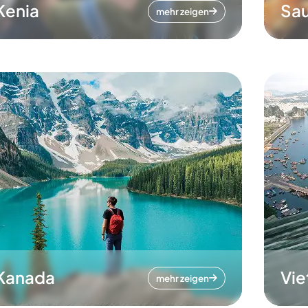
Kenia
Sau
mehr zeigen
Kanada
Vi
mehr zeigen