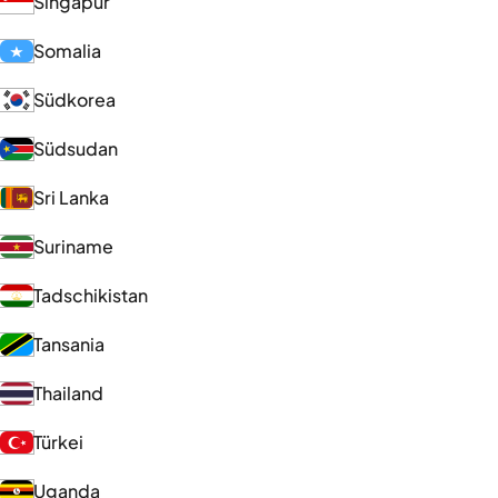
Singapur
Somalia
Südkorea
Südsudan
Sri Lanka
Suriname
Tadschikistan
Tansania
Thailand
Türkei
Uganda