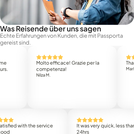
Was Reisende über uns sagen
Echte Erfahrungen von Kunden, die mit Passporta
gereist sind.
Molto efficace! Grazie per la
Thank you
competenza!
Mark N.
Nilza M.
ed with the service
It was very quick, less than
24hrs