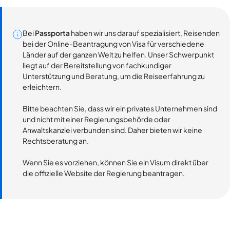
Bei
Passporta
haben wir uns darauf spezialisiert, Reisenden
bei der Online-Beantragung von Visa für verschiedene
Länder auf der ganzen Welt zu helfen. Unser Schwerpunkt
liegt auf der Bereitstellung von fachkundiger
Unterstützung und Beratung, um die Reiseerfahrung zu
erleichtern.
Bitte beachten Sie, dass wir ein privates Unternehmen sind
und nicht mit einer Regierungsbehörde oder
Anwaltskanzlei verbunden sind. Daher bieten wir keine
Rechtsberatung an.
Wenn Sie es vorziehen, können Sie ein Visum direkt über
die offizielle Website der Regierung beantragen.