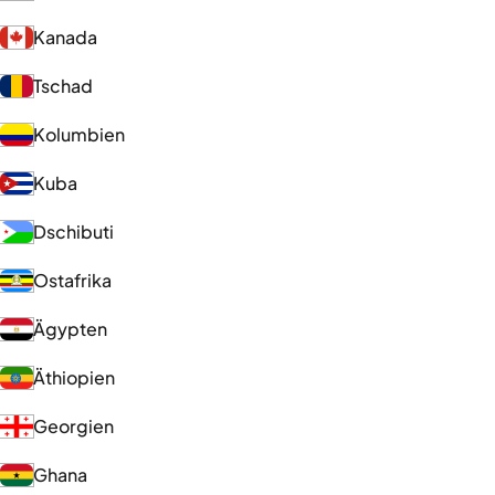
Kanada
Tschad
Kolumbien
Kuba
Dschibuti
Ostafrika
Ägypten
Äthiopien
Georgien
Ghana