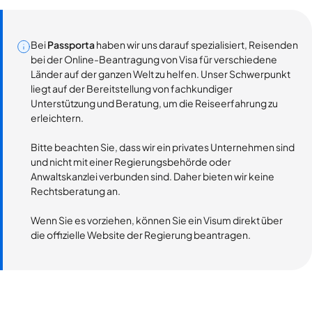
Bei
Passporta
haben wir uns darauf spezialisiert, Reisenden
bei der Online-Beantragung von Visa für verschiedene
Länder auf der ganzen Welt zu helfen. Unser Schwerpunkt
liegt auf der Bereitstellung von fachkundiger
Unterstützung und Beratung, um die Reiseerfahrung zu
erleichtern.
Bitte beachten Sie, dass wir ein privates Unternehmen sind
und nicht mit einer Regierungsbehörde oder
Anwaltskanzlei verbunden sind. Daher bieten wir keine
Rechtsberatung an.
Wenn Sie es vorziehen, können Sie ein Visum direkt über
die offizielle Website der Regierung beantragen.