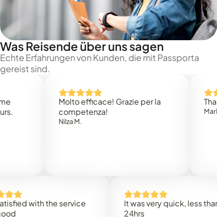
Was Reisende über uns sagen
Echte Erfahrungen von Kunden, die mit Passporta
gereist sind.
Molto efficace! Grazie per la
Thank you
competenza!
Mark N.
Nilza M.
d with the service
It was very quick, less than
24hrs