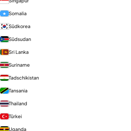
Singapur
Somalia
Südkorea
Südsudan
Sri Lanka
Suriname
Tadschikistan
Tansania
Thailand
Türkei
Uganda