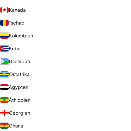
Kanada
Tschad
Kolumbien
Kuba
Dschibuti
Ostafrika
Ägypten
Äthiopien
Georgien
Ghana