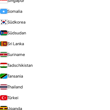
Singapur
Somalia
Südkorea
Südsudan
Sri Lanka
Suriname
Tadschikistan
Tansania
Thailand
Türkei
Uganda