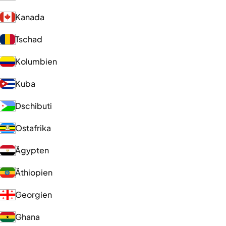
Kanada
Tschad
Kolumbien
Kuba
Dschibuti
Ostafrika
Ägypten
Äthiopien
Georgien
Ghana