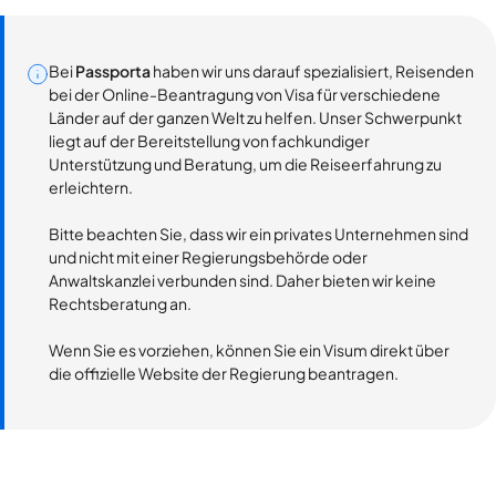
Bei
Passporta
haben wir uns darauf spezialisiert, Reisenden
bei der Online-Beantragung von Visa für verschiedene
Länder auf der ganzen Welt zu helfen. Unser Schwerpunkt
liegt auf der Bereitstellung von fachkundiger
Unterstützung und Beratung, um die Reiseerfahrung zu
erleichtern.
Bitte beachten Sie, dass wir ein privates Unternehmen sind
und nicht mit einer Regierungsbehörde oder
Anwaltskanzlei verbunden sind. Daher bieten wir keine
Rechtsberatung an.
Wenn Sie es vorziehen, können Sie ein Visum direkt über
die offizielle Website der Regierung beantragen.