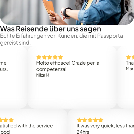
Was Reisende über uns sagen
Echte Erfahrungen von Kunden, die mit Passporta
gereist sind.
Molto efficace! Grazie per la
Thank you
competenza!
Mark N.
Nilza M.
ed with the service
It was very quick, less than
24hrs